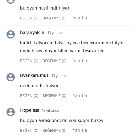
bu oyun nasil indiriliyor
Yanıtla
BEĞEN (0)
BEĞENME (0)
baranyalcin
13 yıl önce
indiri tikliyorum fakat oylece bekliyorum ne iniyor
nede bisey oluyor bilen varmi tesekurler
Yanıtla
BEĞEN (0)
BEĞENME (0)
isyankarumut
13 yıl önce
neden indirilmiyor
Yanıtla
BEĞEN (0)
BEĞENME (0)
Hopeless
13 yıl önce
bu oyun aynısı bndede war super bırsey
Yanıtla
BEĞEN (0)
BEĞENME (0)