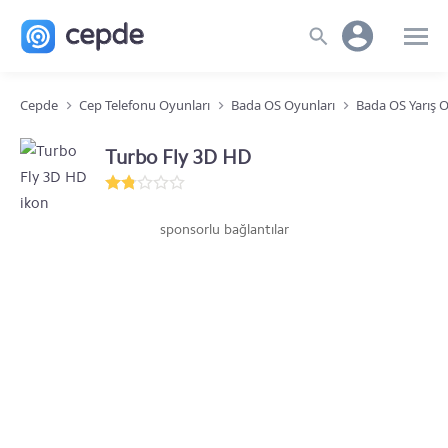
Cepde
Cep Telefonu Oyunları
Bada OS Oyunları
Bada OS Yarış O
Turbo Fly 3D HD
sponsorlu bağlantılar