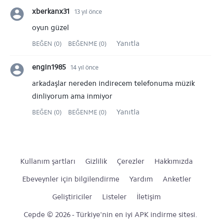
xberkanx31
13 yıl önce
oyun güzel
Yanıtla
BEĞEN (0)
BEĞENME (0)
engin1985
14 yıl önce
arkadaşlar nereden indirecem telefonuma müzik
dinliyorum ama inmiyor
Yanıtla
BEĞEN (0)
BEĞENME (0)
Kullanım şartları
Gizlilik
Çerezler
Hakkımızda
Ebeveynler için bilgilendirme
Yardım
Anketler
Geliştiriciler
Listeler
İletişim
Cepde © 2026 - Türkiye'nin en iyi APK indirme sitesi.