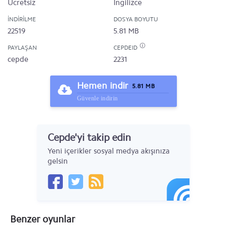
Ücretsiz
İngilizce
İNDIRILME
DOSYA BOYUTU
22519
5.81 MB
PAYLAŞAN
CEPDEID
cepde
2231
Hemen indir
5.81 MB
Güvenle indirin
Cepde'yi takip edin
Yeni içerikler sosyal medya akışınıza
gelsin
Benzer oyunlar