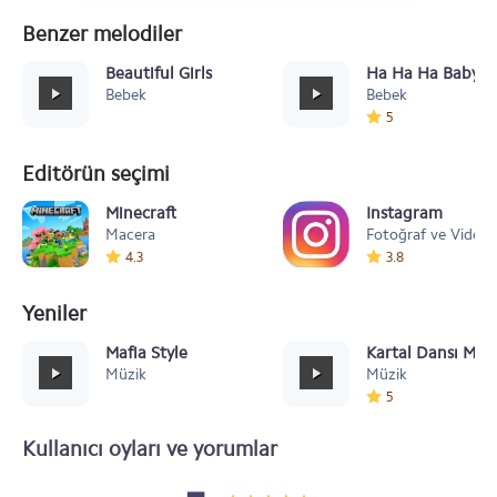
Benzer melodiler
Beautiful Girls
Ha Ha Ha Baby
Bebek
Bebek
5
Editörün seçimi
Minecraft
Instagram
Macera
Fotoğraf ve Video
4.3
3.8
Yeniler
Mafia Style
Kartal Dansı Müz
Müzik
Müzik
5
Kullanıcı oyları ve yorumlar