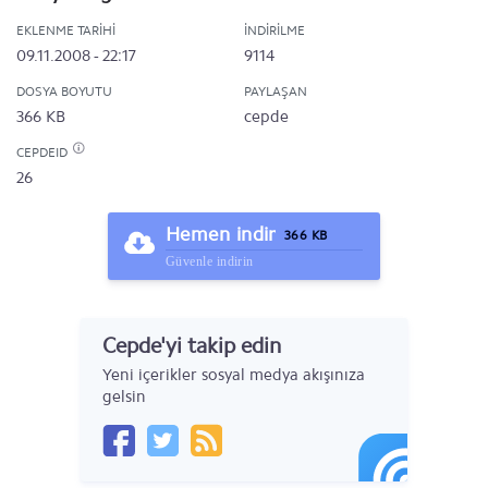
EKLENME TARIHI
İNDIRILME
09.11.2008 - 22:17
9114
DOSYA BOYUTU
PAYLAŞAN
366 KB
cepde
CEPDEID
26
Hemen indir
366 KB
Güvenle indirin
Cepde'yi takip edin
Yeni içerikler sosyal medya akışınıza
gelsin