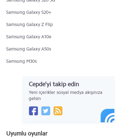
Samsung Galaxy S20 5G
Samsung Galaxy S20+
Samsung Galaxy Z Flip
Samsung Galaxy A10e
Samsung Galaxy A50s
Samsung M30s
Samsung Galaxy A90 5G
Cepde'yi takip edin
Samsung Galaxy A30s
Yeni içerikler sosyal medya akışınıza
Samsung Galaxy A10s
gelsin
Samsung Galaxy Note 10
Samsung Galaxy Note 10+ 5G
Uyumlu oyunlar
Samsung Galaxy Note 10+