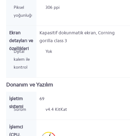
Piksel
306 ppi
yoğunluğu
Ekran
Kapasitif dokunmatik ekran, Corning
detayları ve
gorilla class 3
özellikleri
Dijital
Yok
kalem ile
kontrol
Donanım ve Yazılım
İşletim
69
sistemi
Sürüm
v4.4 KitKat
İşlemci
(CPU,