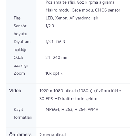
Pozlama telafisi, Göz kırpma algılama,
Makro modu, Gece modu, CMOS sensör
Flaş
LED, Xenon, AF yardımcı ışık
Sensör
1/2.3
boyutu
Diyafram
f/3.1 - f/6.3
açıklığı
Odak
24 - 240 mm
uzaklığı
Zoom
10x
optik
Video
1920 x 1080 piksel (1080p) çözünürlükte
30 FPS HD kalitesinde çekim
Kayıt
MPEG4, H.263, H.264, WMV
formatları
Ön kamera
2 megapiksel