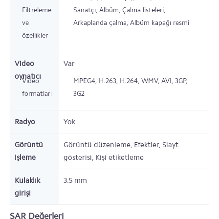
Filtreleme
Sanatçı, Albüm, Çalma listeleri,
ve
Arkaplanda çalma, Albüm kapağı resmi
özellikler
Video
Var
oynatıcı
Video
MPEG4, H.263, H.264, WMV, AVI, 3GP,
formatları
3G2
Radyo
Yok
Görüntü
Görüntü düzenleme, Efektler, Slayt
işleme
gösterisi, Kişi etiketleme
Kulaklık
3.5 mm
girişi
SAR Değerleri