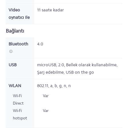
Video
11
saate kadar
oynatıcı ile
Bağlantı
Bluetooth
4.0
USB
microUSB, 2.0, Bellek olarak kullanabilme,
Şarj edebilme, USB on the go
WLAN
802.11, a, b, g, n, n
Wi-Fi
Var
Direct
Wi-Fi
Var
hotspot