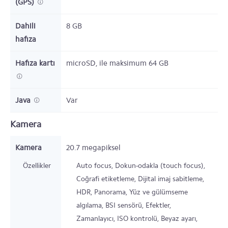
(GPS)
Dahili
8
GB
hafıza
Hafıza kartı
microSD,
ile maksimum 64 GB
Java
Var
Kamera
Kamera
20.7 megapiksel
Özellikler
Auto focus, Dokun-odakla (touch focus),
Coğrafi etiketleme, Dijital imaj sabitleme,
HDR, Panorama, Yüz ve gülümseme
algılama, BSI sensörü, Efektler,
Zamanlayıcı, ISO kontrolü, Beyaz ayarı,