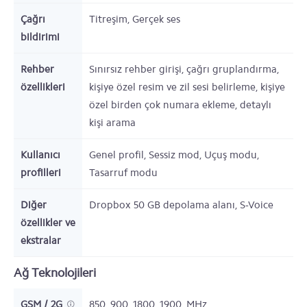
Çağrı
Titreşim, Gerçek ses
bildirimi
Rehber
Sınırsız rehber girişi, çağrı gruplandırma,
özellikleri
kişiye özel resim ve zil sesi belirleme, kişiye
özel birden çok numara ekleme, detaylı
kişi arama
Kullanıcı
Genel profil, Sessiz mod, Uçuş modu,
profilleri
Tasarruf modu
Diğer
Dropbox 50 GB depolama alanı, S-Voice
özellikler ve
ekstralar
Ağ Teknolojileri
GSM / 2G
850, 900, 1800, 1900,
MHz