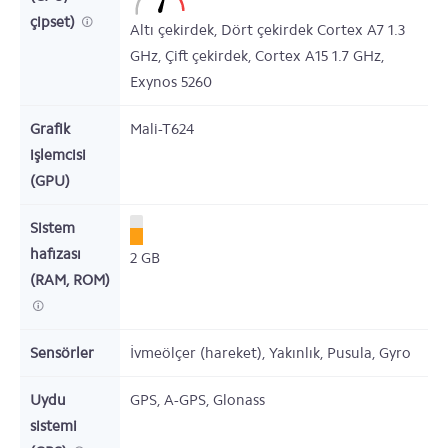
çipset)
Altı çekirdek,
Dört çekirdek Cortex A7
1.3
GHz,
Çift çekirdek,
Cortex A15
1.7
GHz,
Exynos 5260
Grafik
Mali-T624
işlemcisi
(GPU)
Sistem
hafızası
2
GB
(RAM, ROM)
Sensörler
İvmeölçer (hareket), Yakınlık, Pusula, Gyro
Uydu
GPS, A-GPS, Glonass
sistemi