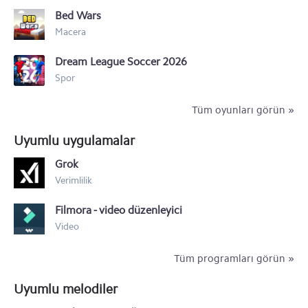
Bed Wars
Samsung Galaxy A20e
Macera
Samsung Galaxy M40
Dream League Soccer 2026
Samsung Galaxy Xcover 4S
Spor
Samsung Galaxy A30
Tüm oyunları görün »
Samsung Galaxy A10
Uyumlu uygulamalar
Samsung Galaxy M30
Grok
Verimlilik
Samsung Galaxy M20
Filmora - video düzenleyici
Samsung Galaxy M10
Video
Tüm programları görün »
Uyumlu melodiler