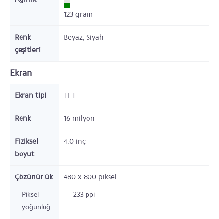
123
gram
Renk
Beyaz, Siyah
çeşitleri
Ekran
Ekran tipi
TFT
Renk
16 milyon
Fiziksel
4.0
inç
boyut
Çözünürlük
480 x 800
piksel
Piksel
233 ppi
yoğunluğu