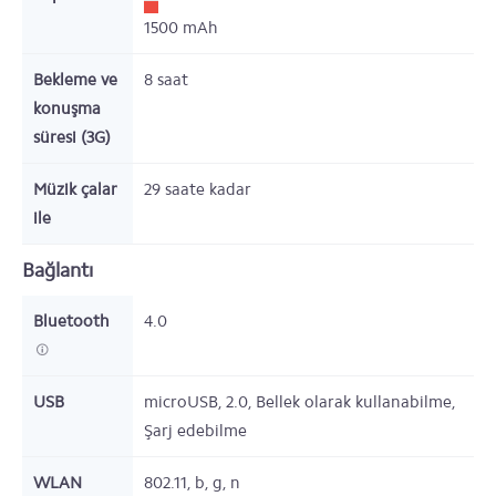
1500
mAh
Bekleme ve
8
saat
konuşma
süresi (3G)
Müzik çalar
29
saate kadar
ile
Bağlantı
Bluetooth
4.0
USB
microUSB, 2.0, Bellek olarak kullanabilme,
Şarj edebilme
WLAN
802.11, b, g, n