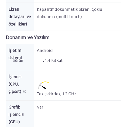
Ekran
Kapasitif dokunmatik ekran, Çoklu
detayları ve
dokunma (multi-touch)
özellikleri
Donanım ve Yazılım
İşletim
Android
sistemi
Sürüm
v4.4 KitKat
İşlemci
(CPU,
çipset)
Tek çekirdek,
1.2
GHz
Grafik
Var
işlemcisi
(GPU)