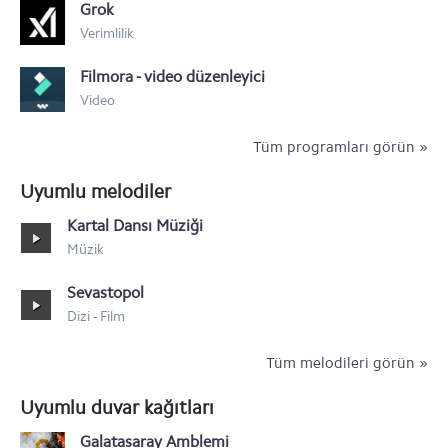
Samsung Galaxy M30
Grok
Verimlilik
Samsung Galaxy M20
Filmora - video düzenleyici
Samsung Galaxy M10
Video
Tüm programları görün »
Uyumlu melodiler
Kartal Dansı Müziği
Müzik
Sevastopol
Dizi - Film
Tüm melodileri görün »
Uyumlu duvar kağıtları
Galatasaray Amblemi