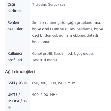
Çağrı
Titreşim, Gerçek ses
bildirimi
Rehber
Sınırsız rehber girişi, çağrı gruplandırma,
özellikleri
kişiye özel resim ve zil sesi belirleme, kişiye
özel birden çok numara ekleme, detaylı
kişi arama
Kullanıcı
Genel profil, Sessiz mod, Uçuş modu,
profilleri
Tasarruf modu
Ağ Teknolojileri
GSM / 2G
850, 900, 1800, 1900,
MHz
UMTS /
900, 2100,
MHz
HSDPA / 3G