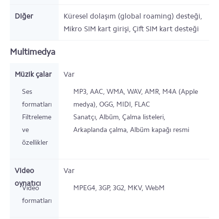
Diğer
Küresel dolaşım (global roaming) desteği,
Mikro SIM kart girişi, Çift SIM kart desteği
Multimedya
Müzik çalar
Var
Ses
MP3, AAC, WMA, WAV, AMR, M4A (Apple
formatları
medya), OGG, MIDI, FLAC
Filtreleme
Sanatçı, Albüm, Çalma listeleri,
ve
Arkaplanda çalma, Albüm kapağı resmi
özellikler
Video
Var
oynatıcı
Video
MPEG4, 3GP, 3G2, MKV, WebM
formatları