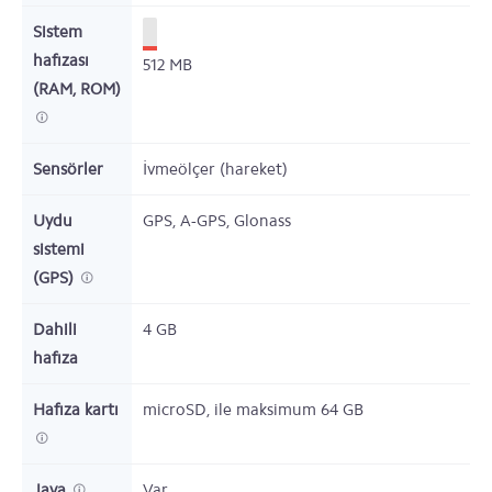
Sistem
hafızası
512
MB
(RAM, ROM)
Sensörler
İvmeölçer (hareket)
Uydu
GPS, A-GPS, Glonass
sistemi
(GPS)
Dahili
4
GB
hafıza
Hafıza kartı
microSD,
ile maksimum 64 GB
Java
Var