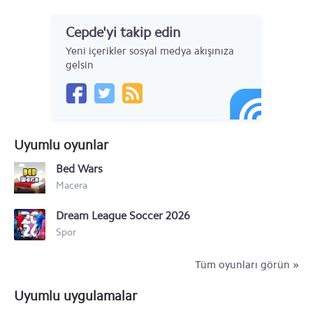
Samsung Galaxy A90 5G
Cepde'yi takip edin
Samsung Galaxy A30s
Yeni içerikler sosyal medya akışınıza
Samsung Galaxy A10s
gelsin
Samsung Galaxy Note 10
Samsung Galaxy Note 10+ 5G
Uyumlu oyunlar
Samsung Galaxy Note 10+
Bed Wars
Samsung Galaxy A20e
Macera
Samsung Galaxy M40
Dream League Soccer 2026
Samsung Galaxy Xcover 4S
Spor
Samsung Galaxy A30
Tüm oyunları görün »
Samsung Galaxy A10
Uyumlu uygulamalar