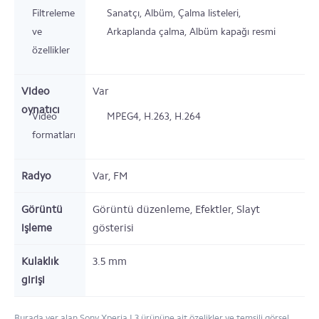
Filtreleme
Sanatçı, Albüm, Çalma listeleri,
ve
Arkaplanda çalma, Albüm kapağı resmi
özellikler
Video
Var
oynatıcı
Video
MPEG4, H.263, H.264
formatları
Radyo
Var,
FM
Görüntü
Görüntü düzenleme, Efektler, Slayt
işleme
gösterisi
Kulaklık
3.5 mm
girişi
Burada yer alan Sony Xperia L3 ürününe ait özelikler ve temsili görsel