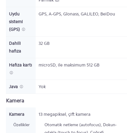
Parmak izi
Uydu
GPS, A-GPS, Glonass, GALILEO, BeiDou
sistemi
(GPS)
Dahili
32
GB
hafıza
Hafıza kartı
microSD,
ile maksimum 512 GB
Java
Yok
Kamera
Kamera
13
megapiksel,
çift kamera
Özellikler
Otomatik netleme (autofocus), Dokun-
odakla (touch to focus), Coğrafi