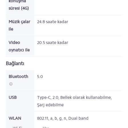
konuşma
süresi (4G)
Müzik çalar
24.8
saate kadar
ile
Video
20.5
saate kadar
oynatıcı ile
Bağlantı
Bluetooth
5.0
USB
Type-C,
2.0,
Bellek olarak kullanabilme,
Şarj edebilme
WLAN
802.11,
a, b, g, n, Dual band