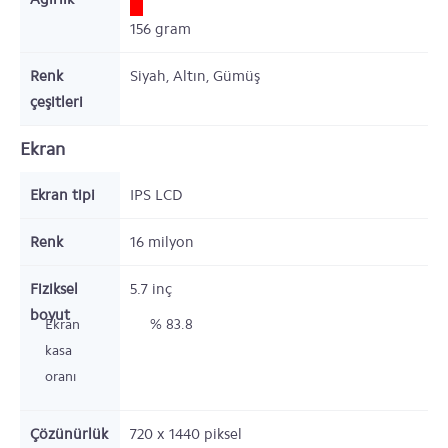
156
gram
Renk
Siyah, Altın, Gümüş
çeşitleri
Ekran
Ekran tipi
IPS LCD
Renk
16 milyon
Fiziksel
5.7
inç
boyut
Ekran
% 83.8
kasa
oranı
Çözünürlük
720 x 1440
piksel