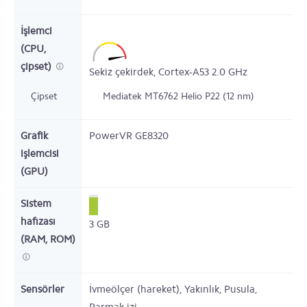
İşlemci
(CPU,
çipset)
Sekiz çekirdek,
Cortex-A53
2.0
GHz
Çipset
Mediatek MT6762 Helio P22 (12 nm)
Grafik
PowerVR GE8320
işlemcisi
(GPU)
Sistem
hafızası
3
GB
(RAM, ROM)
Sensörler
İvmeölçer (hareket), Yakınlık, Pusula,