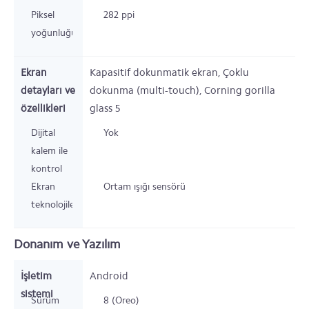
Piksel
282 ppi
yoğunluğu
Ekran
Kapasitif dokunmatik ekran, Çoklu
detayları ve
dokunma (multi-touch), Corning gorilla
özellikleri
glass 5
Dijital
Yok
kalem ile
kontrol
Ekran
Ortam ışığı sensörü
teknolojileri
Donanım ve Yazılım
İşletim
Android
sistemi
Sürüm
8 (Oreo)