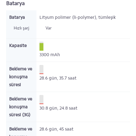
Batarya
Batarya
Lityum polimer (li-polymer), tümleşik
Hızlı şarj
Var
Kapasite
3300
mAh
Bekleme ve
konuşma
28.6
gün,
35.7
saat
süresi
Bekleme ve
konuşma
30.8
gün,
24.8
saat
süresi (3G)
Bekleme ve
28.6
gün,
45
saat