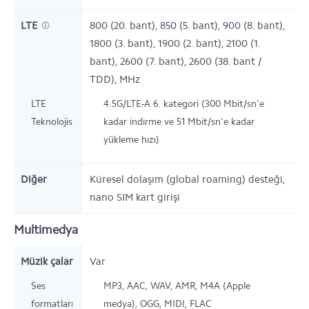
LTE
800 (20. bant), 850 (5. bant), 900 (8. bant),
1800 (3. bant), 1900 (2. bant), 2100 (1.
bant), 2600 (7. bant), 2600 (38. bant /
TDD),
MHz
LTE
4.5G/LTE-A 6. kategori (300 Mbit/sn'e
Teknolojisi
kadar indirme ve 51 Mbit/sn'e kadar
yükleme hızı)
Diğer
Küresel dolaşım (global roaming) desteği,
nano SIM kart girişi
Multimedya
Müzik çalar
Var
Ses
MP3, AAC, WAV, AMR, M4A (Apple
formatları
medya), OGG, MIDI, FLAC