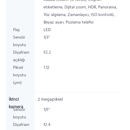
etiketleme, Dijital zoom, HDR, Panorama,
Yüz algılama, Zamanlayıcı, ISO kontrolü,
Beyaz ayarı, Pozlama telafisi
Flaş
LED
Sensör
1/3"
boyutu
Diyafram
F2.2
açıklığı
Piksel
1.12
boyutu
(µm)
İkinci
2
megapiksel
kamera
Sensör
1/5"
boyutu
Diyafram
f2.4