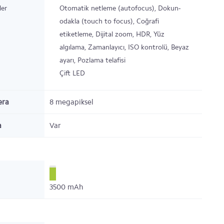
ler
Otomatik netleme (autofocus), Dokun-
odakla (touch to focus), Coğrafi
etiketleme, Dijital zoom, HDR, Yüz
algılama, Zamanlayıcı, ISO kontrolü, Beyaz
ayarı, Pozlama telafisi
Çift LED
era
8
megapiksel
a
Var
3500
mAh