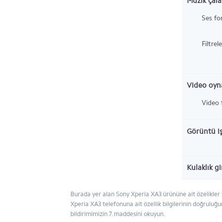
Müzik çala
Ses fo
Filtrel
Video oyna
Video 
Görüntü i
Kulaklık gi
Burada yer alan Sony Xperia XA3 ürününe ait özelikler 
Xperia XA3 telefonuna ait özellik bilgilerinin doğruluğu
bildirimimizin 7. maddesini okuyun.