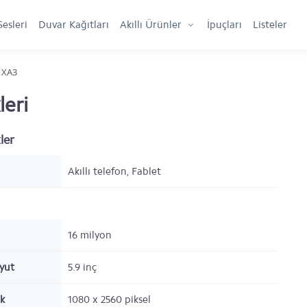
Sesleri
Duvar Kağıtları
Akıllı Ürünler
İpuçları
Listeler
 XA3
leri
ler
Akıllı telefon, Fablet
16 milyon
oyut
5.9
inç
k
1080 x 2560
piksel