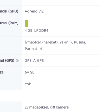
emcisi (GPU)
Adreno 512
ızası (RAM,
4
GB,
LPDDR4
İvmeölçer (hareket), Yakınlık, Pusula,
Parmak izi
emi (GPS)
GPS, A-GPS
ıza
64
GB
Yok
23
megapiksel,
çift kamera