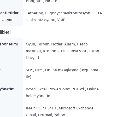
Hangouts, HiCare
antı türleri
Tethering, Bilgisayar senkronizasyonu, OTA
nizasyon
senkronizasyonu, VoIP
ikleri
gi yönetimi
Oyun, Takvim, Notlar, Alarm, Hesap
makinesi, Kronometre, Dünya saati, Ekran
klavyesi
a
SMS, MMS, Online mesajlaşma (uygulama
ile)
yönetimi
Word, Excel, PowerPoint, PDF vd., Online
belge yönetimi
IMAP, POP3, SMTP, Microsoft Exchange,
Gmail, Hotmail, Yahoo