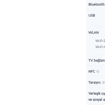
Bluetoot
USB
WLAN
Wi-Fi 
Wi-Fi 
TV bağlant
NFC
Tarayıcı
Yerleşik u
ve sosyal 