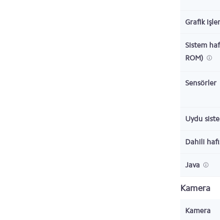
Grafik işl
Sistem haf
ROM)
Sensörler
Uydu sist
Dahili haf
Java
Kamera
Kamera