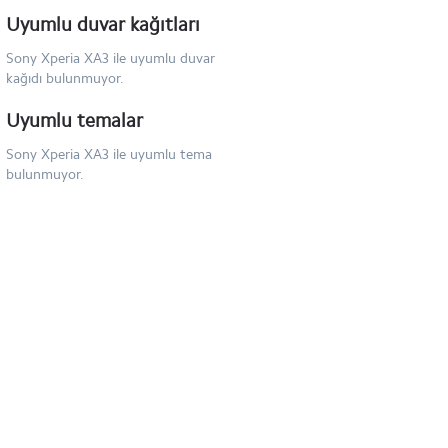
Sony Xperia Z2
Uyumlu duvar kağıtları
Sony Xperia XA3 ile uyumlu duvar
Sony Xperia T2 Ultra
kağıdı bulunmuyor.
Uyumlu temalar
Sony Xperia XA3 ile uyumlu tema
bulunmuyor.