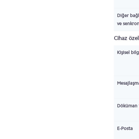
Diğer bağl
ve senkro
Cihaz özell
Kişisel bil
Mesajlaşm
Döküman 
E-Posta