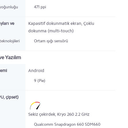
 yoğunluğu
471 ppi
yları ve
Kapasitif dokunmatik ekran, Çoklu
dokunma (multi-touch)
eknolojileri
Ortam ışığı sensörü
e Yazılım
temi
Android
9 (Pie)
PU, çipset)
Sekiz çekirdek,
Kryo 260
2.2
GHz
Qualcomm Snapdragon 660 SDM660