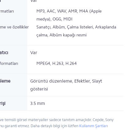
r
Var
rmatları
MP3, AAC, WAV, AMR, M4A (Apple
medya), OGG, MIDI
eme ve özellikler
Sanatçı, Albüm, Çalma listeleri, Arkaplanda
çalma, Albüm kapağı resmi
tıcı
Var
formatları
MPEG4, H.263, H.264
şleme
Görüntü düzenleme, Efektler, Slayt
gösterisi
rişi
3.5 mm
ve temsili görsel materyaller sadece tanıtım amaçlıdır. Cepde, Sony
nu garanti etmez. Daha detaylı bilgi için lütfen
Kullanım Şartları