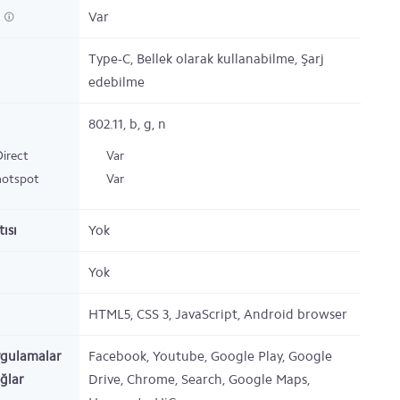
h
Var
Type-C,
Bellek olarak kullanabilme, Şarj
edebilme
802.11,
b, g, n
Direct
Var
hotspot
Var
ısı
Yok
Yok
HTML5, CSS 3, JavaScript, Android browser
ygulamalar
Facebook, Youtube, Google Play, Google
ağlar
Drive, Chrome, Search, Google Maps,