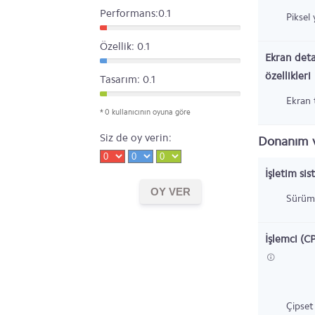
Performans:0.1
Piksel
Özellik: 0.1
Ekran deta
özellikleri
Tasarım: 0.1
Ekran t
* 0 kullanıcının oyuna göre
Siz de oy verin:
Donanım v
İşletim sis
Sürüm
İşlemci (C
Çipset