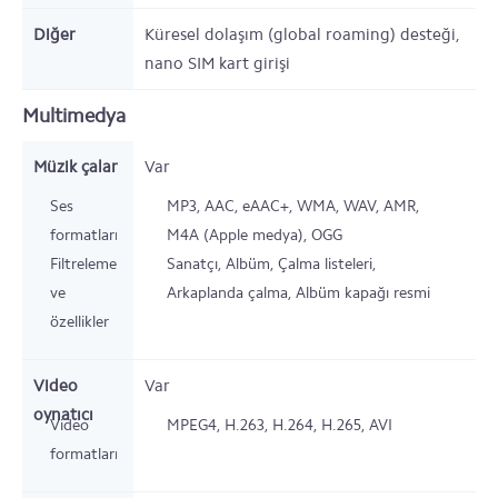
Diğer
Küresel dolaşım (global roaming) desteği,
nano SIM kart girişi
Multimedya
Müzik çalar
Var
Ses
MP3, AAC, eAAC+, WMA, WAV, AMR,
formatları
M4A (Apple medya), OGG
Filtreleme
Sanatçı, Albüm, Çalma listeleri,
ve
Arkaplanda çalma, Albüm kapağı resmi
özellikler
Video
Var
oynatıcı
Video
MPEG4, H.263, H.264, H.265, AVI
formatları