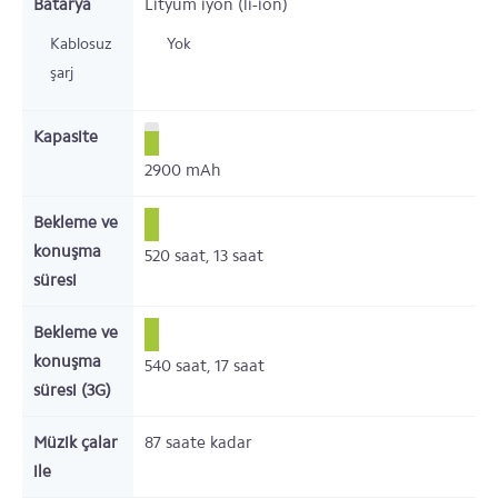
Batarya
Lityum iyon (li-ion)
Kablosuz
Yok
şarj
Kapasite
2900
mAh
Bekleme ve
konuşma
520
saat,
13
saat
süresi
Bekleme ve
konuşma
540
saat,
17
saat
süresi (3G)
Müzik çalar
87
saate kadar
ile