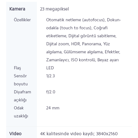
Kamera
23
megapiksel
Özellikler
Otomatik netleme (autofocus), Dokun-
odakla (touch to focus), Coğrafi
etiketleme, Dijital görüntü sabitleme,
Dijital zoom, HDR, Panorama, Yüz
algılama, Gülümseme algılama, Efektler,
Zamanlayıcı, ISO kontrolü, Beyaz ayarı
Flaş
LED
Sensör
1/2.3
boyutu
Diyafram
f/2.0
açıklığı
Odak
24 mm
uzaklığı
Video
4K kalitesinde video kaydı; 3840x2160