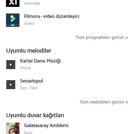
Verimlilik
Sony Xperia Z2
Filmora - video düzenleyici
Sony Xperia T2 Ultra
Video
Tüm programları görün »
Uyumlu melodiler
Kartal Dansı Müziği
Müzik
Sevastopol
Dizi - Film
Tüm melodileri görün »
Uyumlu duvar kağıtları
Galatasaray Amblemi
Spor