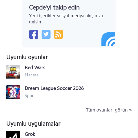
Cepde'yi takip edin
Sony Xperia 10
Yeni içerikler sosyal medya akışınıza
Sony Xperia XZ
gelsin
Sony Xperia X Compact
Sony Xperia X Performance
Uyumlu oyunlar
Sony Xperia X
Bed Wars
Sony Xperia XA
Macera
Sony Xperia Z5 Premium
Dream League Soccer 2026
Sony Xperia Z5 Compact
Spor
Sony Xperia Z5
Tüm oyunları görün »
Sony Xperia Z3
Uyumlu uygulamalar
Sony Xperia M2
Grok