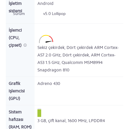
İşletim
Android
sistemi
Sürüm
v5.0 Lollipop
İşlemci
(CPU,
çipset)
Sekiz çekirdek,
Dört çekirdek ARM Cortex-
A57
2.0
GHz,
Dört çekirdek,
ARM Cortex-
A53
1.5
GHz,
Qualcomm MSM8994
Snapdragon 810
Grafik
Adreno 430
işlemcisi
(GPU)
Sistem
hafızası
3
GB,
çift kanal, 1600 MHz, LPDDR4
(RAM, ROM)