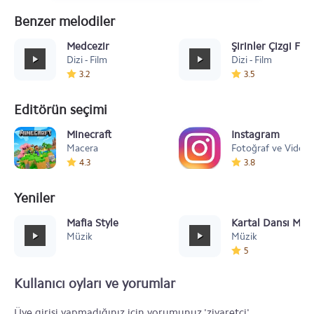
Benzer melodiler
Medcezir
Şirinler Çizgi Fil
Dizi - Film
Dizi - Film
3.2
3.5
Editörün seçimi
Minecraft
Instagram
Macera
Fotoğraf ve Video
4.3
3.8
Yeniler
Mafia Style
Kartal Dansı Müz
Müzik
Müzik
5
Kullanıcı oyları ve yorumlar
Üye girişi yapmadığınız için yorumunuz 'ziyaretçi'