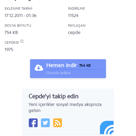
EKLENME TARIHI
İNDIRILME
17.12.2011 - 01:36
11524
DOSYA BOYUTU
PAYLAŞAN
754 KB
cepde
CEPDEID
1975
Hemen indir
754 KB
Güvenle indirin
Cepde'yi takip edin
Yeni içerikler sosyal medya akışınıza
gelsin