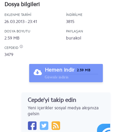
Dosya bilgileri
EKLENME TARIHI
İNDIRILME
26.03.2013 - 23:41
3815
DOSYA BOYUTU
PAYLAŞAN
2.59 MB
burakol
CEPDEID
3479
Hemen indir
2.59 MB
Güvenle indirin
Cepde'yi takip edin
Yeni içerikler sosyal medya akışınıza
gelsin