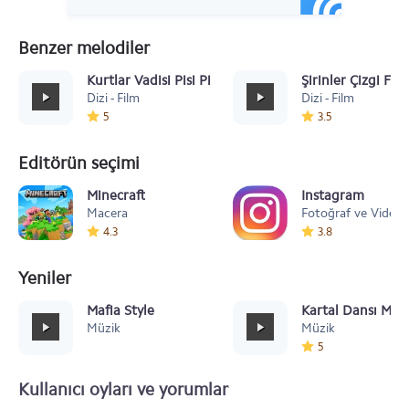
Benzer melodiler
Kurtlar Vadisi Pisi Pisi Be
Şirinler Çizgi Fil
Dizi - Film
Dizi - Film
5
3.5
Editörün seçimi
Minecraft
Instagram
Macera
Fotoğraf ve Video
4.3
3.8
Yeniler
Mafia Style
Kartal Dansı Müz
Müzik
Müzik
5
Kullanıcı oyları ve yorumlar