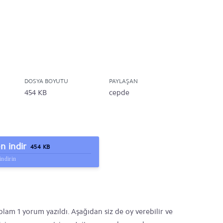
DOSYA BOYUTU
PAYLAŞAN
454 KB
cepde
 indir
454 KB
indirin
lam 1 yorum yazıldı. Aşağıdan siz de oy verebilir ve