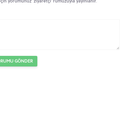
 için yorumunuz 'ziyaretçi' rumuzuyla yayınlanır.
ORUMU GÖNDER