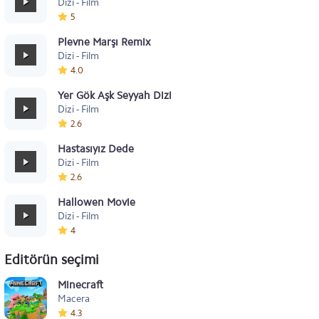
Dizi - Film
5
Plevne Marşı Remix
Dizi - Film
4.0
Yer Gök Aşk Seyyah Dizi Müziği
Dizi - Film
2.6
Hastasıyız Dede
Dizi - Film
2.6
Hallowen Movie
Dizi - Film
4
Editörün seçimi
Minecraft
Macera
4.3