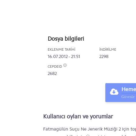
Dosya bilgileri
EKLENME TARIHI
İNDIRILME
16.07.2012 - 21:51
2298
CEPDEID
2682
Hemen
Güvenle 
Kullanıcı oyları ve yorumlar
Fatmagülün Suçu Ne Jenerik Müziği 2 için top