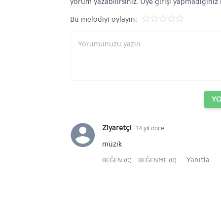
yorum yazabilirsiniz. Üye girişi yapmadığınız
Bu melodiyi oylayın:
Y
Ziyaretçi
14 yıl önce
müzik
Yanıtla
BEĞEN (0)
BEĞENME (0)