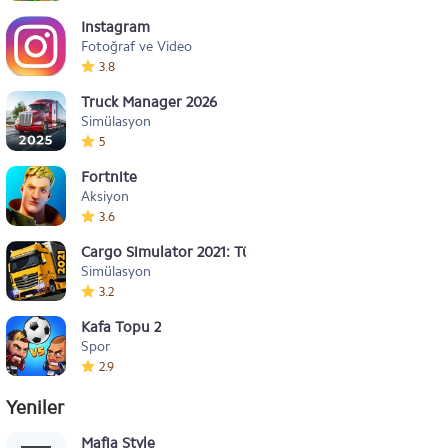
Instagram
Fotoğraf ve Video
3.8
Truck Manager 2026
Simülasyon
5
Fortnite
Aksiyon
3.6
Cargo Simulator 2021: Türkiye
Simülasyon
3.2
Kafa Topu 2
Spor
2.9
Yeniler
Mafia Style