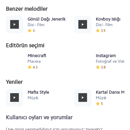
Benzer melodiler
Gönül Dağı Jenerik 2
Kovboy Islığı
Dizi - Film
Dizi - Film
3
3.5
Editörün seçimi
Minecraft
Instagram
Macera
Fotoğraf ve Video
4.3
3.8
Yeniler
Mafia Style
Kartal Dansı Müz
Müzik
Müzik
5
Kullanıcı oyları ve yorumlar
Üye girişi yapmadığınız için yorumunuz 'ziyaretçi'