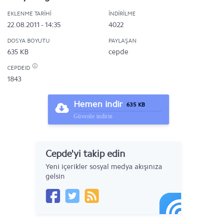
EKLENME TARIHI
İNDIRILME
22.08.2011 - 14:35
4022
DOSYA BOYUTU
PAYLAŞAN
635 KB
cepde
CEPDEID
1843
Hemen indir
635 KB
Güvenle indirin
Cepde'yi takip edin
Yeni içerikler sosyal medya akışınıza
gelsin