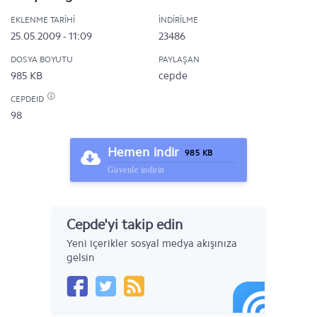
EKLENME TARIHI
İNDIRILME
25.05.2009 - 11:09
23486
DOSYA BOYUTU
PAYLAŞAN
985 KB
cepde
CEPDEID
98
Hemen indir
985 KB
Güvenle indirin
Cepde'yi takip edin
Yeni içerikler sosyal medya akışınıza
gelsin