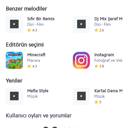
Benzer melodiler
Sıfır Bir Remix
Dj Mix Şeref Mese
Dizi - Film
Dizi - Film
4.3
2.6
Editörün seçimi
Minecraft
Instagram
Macera
Fotoğraf ve Video
4.3
3.8
Yeniler
Mafia Style
Kartal Dansı Müz
Müzik
Müzik
5
Kullanıcı oyları ve yorumlar