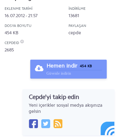
EKLENME TARIHI
İNDIRILME
16.07.2012 - 21:57
13681
DOSYA BOYUTU
PAYLAŞAN
454 KB
cepde
CEPDEID
2685
Hemen indir
454 KB
Güvenle indirin
Cepde'yi takip edin
Yeni içerikler sosyal medya akışınıza
gelsin