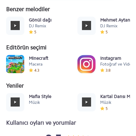
Benzer melodiler
Gönül dağı
Mehmet Aytan Mü
DJ Remix
DJ Remix
5
5
Editörün seçimi
Minecraft
Instagram
Macera
Fotoğraf ve Video
4.3
3.8
Yeniler
Mafia Style
Kartal Dansı Müz
Müzik
Müzik
5
Kullanıcı oyları ve yorumlar