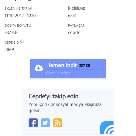
EKLENME TARIHI
İNDIRILME
11.10.2012 - 12:53
6351
DOSYA BOYUTU
PAYLAŞAN
337 KB
cepde
CEPDEID
2869
Hemen indir
337 KB
Güvenle indirin
Cepde'yi takip edin
Yeni içerikler sosyal medya akışınıza
gelsin