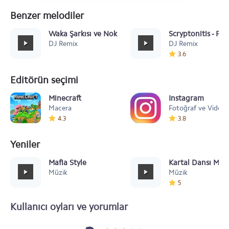
Benzer melodiler
Waka Şarkısı ve Nokia Zilsesi
Scryptonitis - Po
DJ Remix
DJ Remix
3.6
Editörün seçimi
Minecraft
Instagram
Macera
Fotoğraf ve Video
4.3
3.8
Yeniler
Mafia Style
Kartal Dansı Müz
Müzik
Müzik
5
Kullanıcı oyları ve yorumlar