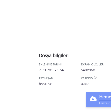
Dosya bilgileri
EKLENME TARIHI
EKRAN ÖLÇÜLERI
25.11.2013 - 13:46
540x960
PAYLAŞAN
CEPDEID
hsnDnz
4749
Hemen
Güvenle 