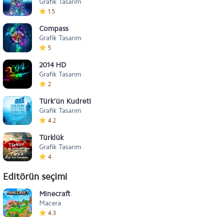
Grafik Tasarım
1.5
Compass
Grafik Tasarım
5
2014 HD
Grafik Tasarım
2
Türk'ün Kudreti
Grafik Tasarım
4.2
Türklük
Grafik Tasarım
4
Editörün seçimi
Minecraft
Macera
4.3