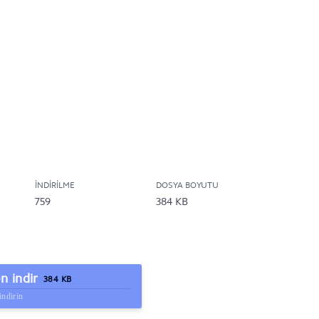
İNDIRILME
DOSYA BOYUTU
759
384 KB
 indir
384 KB
indirin