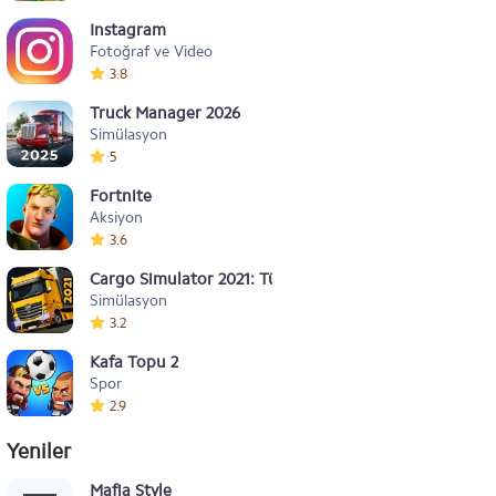
Instagram
Fotoğraf ve Video
3.8
Truck Manager 2026
Simülasyon
5
Fortnite
Aksiyon
3.6
Cargo Simulator 2021: Türkiye
Simülasyon
3.2
Kafa Topu 2
Spor
2.9
Yeniler
Mafia Style