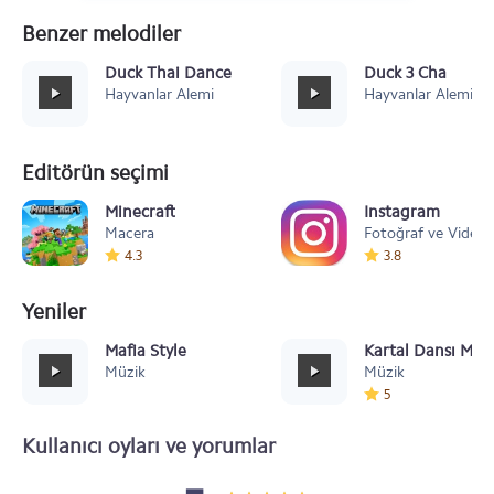
Benzer melodiler
Duck Thai Dance
Duck 3 Cha
Hayvanlar Alemi
Hayvanlar Alemi
Editörün seçimi
Minecraft
Instagram
Macera
Fotoğraf ve Video
4.3
3.8
Yeniler
Mafia Style
Kartal Dansı Müz
Müzik
Müzik
5
Kullanıcı oyları ve yorumlar