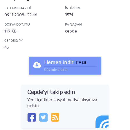
EKLENME TARIHI
İNDIRILME
09.11.2008 - 22:46
3574
DOSYA BOYUTU
PAYLAŞAN
119 KB
cepde
CEPDEID
45
Hemen indir
119 KB
Güvenle indirin
Cepde'yi takip edin
Yeni içerikler sosyal medya akışınıza
gelsin