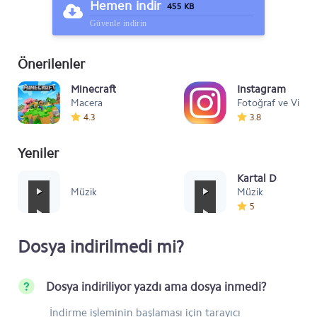
Hemen indir
455 KB
Güvenle indirin
Önerilenler
Minecraft
Instagram
Macera
Fotoğraf ve Video
4.3
3.8
Yeniler
Mafia Style
Kartal Dansı Müz
Müzik
Müzik
5
Dosya indirilmedi mi?
Dosya indiriliyor yazdı ama dosya inmedi?
İndirme işleminin başlaması için tarayıcı