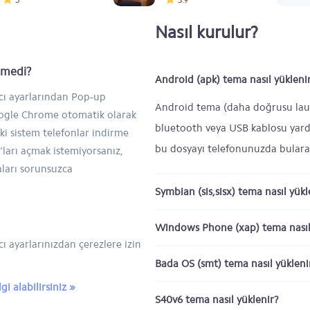
Nasıl kurulur?
inmedi?
Android (apk) tema nasıl yükleni
ıcı ayarlarından Pop-up
Android tema (daha doğrusu laun
Google Chrome otomatik olarak
bluetooth veya USB kablosu yardı
ski sistem telefonlar indirme
bu dosyayı telefonunuzda bularak
ları açmak istemiyorsanız,
aları sorunsuzca
Symbian (sis,sisx) tema nasıl yükl
Windows Phone (xap) tema nasıl
ı ayarlarınızdan çerezlere izin
Bada OS (smt) tema nasıl yükleni
i alabilirsiniz »
S40v6 tema nasıl yüklenir?