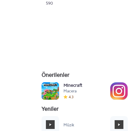
590
Önerilenler
Minecraft
Macera
4.3
Yeniler
Mafia Style
Müzik