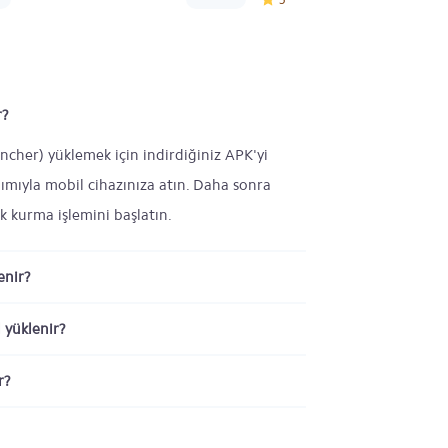
r?
cher) yüklemek için indirdiğiniz APK'yi
mıyla mobil cihazınıza atın. Daha sonra
 kurma işlemini başlatın.
enir?
 yüklenir?
r?