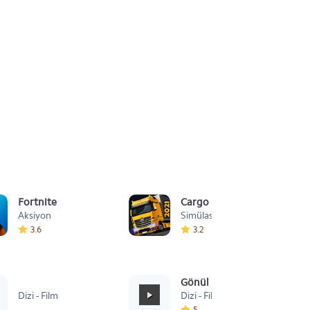
Fortnite
Cargo Simulator 2021: Türk
Aksiyon
Simülasyon
3.6
3.2
Sevastopol
Gönül Dağı Duygusal
Dizi - Film
Dizi - Film
5