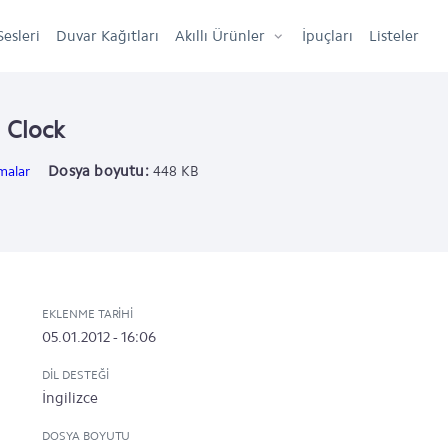
Sesleri
Duvar Kağıtları
Akıllı Ürünler
İpuçları
Listeler
g Clock
Dosya boyutu:
malar
448 KB
EKLENME TARIHI
05.01.2012 - 16:06
DIL DESTEĞI
İngilizce
DOSYA BOYUTU