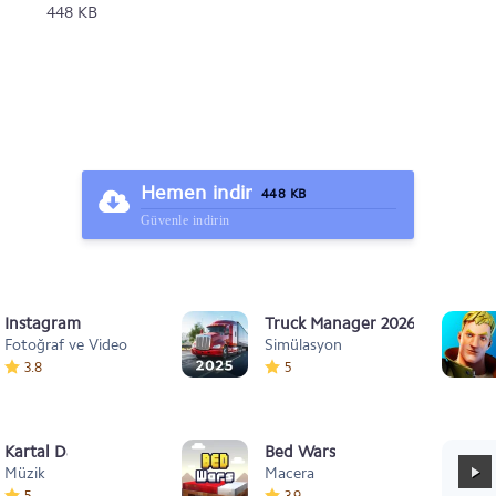
448 KB
Hemen indir
448 KB
Güvenle indirin
Instagram
Truck Manager 2026
Fotoğraf ve Video
Simülasyon
3.8
5
Kartal Dansı Müziği
Bed Wars
Müzik
Macera
5
3.9