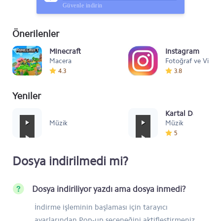
Güvenle indirin
Önerilenler
Minecraft
Instagram
Macera
Fotoğraf ve Video
4.3
3.8
Yeniler
Mafia Style
Kartal Dansı Müz
Müzik
Müzik
5
Dosya indirilmedi mi?
Dosya indiriliyor yazdı ama dosya inmedi?
İndirme işleminin başlaması için tarayıcı
ayarlarından Pop-up seçeneğini aktifleştirmeniz