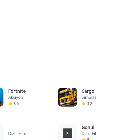
Fortnite
Cargo Simulator 2021: Türk
Aksiyon
Simülasyon
3.6
3.2
Sevastopol
Gönül Dağı Duygusal
Dizi - Film
Dizi - Film
5