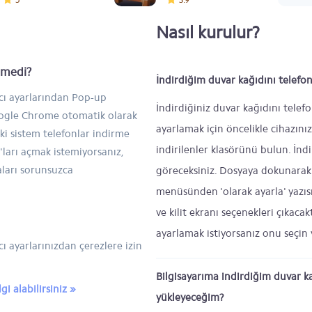
Nasıl kurulur?
inmedi?
İndirdiğim duvar kağıdını telefon
ıcı ayarlarından Pop-up
İndirdiğiniz duvar kağıdını telef
Google Chrome otomatik olarak
ayarlamak için öncelikle cihazını
ski sistem telefonlar indirme
indirilenler klasörünü bulun. İndi
ları açmak istemiyorsanız,
aları sorunsuzca
göreceksiniz. Dosyaya dokunarak 
menüsünden 'olarak ayarla' yazıs
ve kilit ekranı seçenekleri çıkaca
ayarlamak istiyorsanız onu seçin 
ı ayarlarınızdan çerezlere izin
Bilgisayarıma indirdiğim duvar k
i alabilirsiniz »
yükleyeceğim?