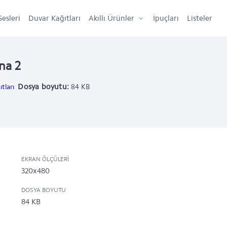
Sesleri
Duvar Kağıtları
Akıllı Ürünler
İpuçları
Listeler
ina 2
Dosya boyutu:
tları
84 KB
EKRAN ÖLÇÜLERI
320x480
DOSYA BOYUTU
84 KB