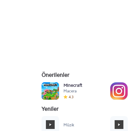
Önerilenler
Minecraft
Macera
4.3
Yeniler
Mafia Style
Müzik