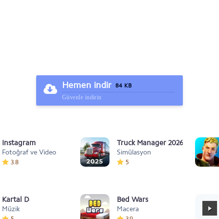
Hemen indir
84 KB
Güvenle indirin
Instagram
Truck Manager 2026
Fotoğraf ve Video
Simülasyon
3.8
5
Kartal Dansı Müziği
Bed Wars
Müzik
Macera
5
3.9