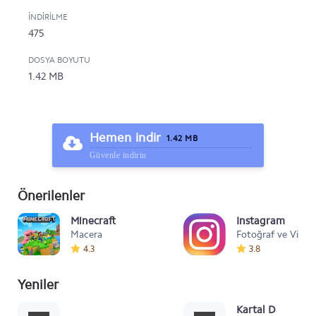
İNDIRILME
475
DOSYA BOYUTU
1.42 MB
Hemen indir
1.42 MB
Güvenle indirin
Önerilenler
Minecraft
Instagram
Macera
Fotoğraf ve Video
4.3
3.8
Yeniler
Mafia Style
Kartal Dansı Müz