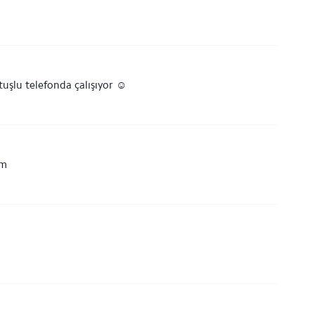
şlu telefonda çalışıyor ☺
ım