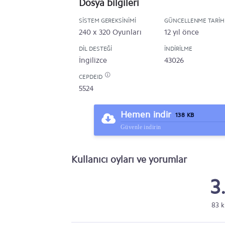
Dosya bilgileri
SISTEM GEREKSINIMI
GÜNCELLENME TARIH
240 x 320 Oyunları
12 yıl önce
DIL DESTEĞI
İNDIRILME
İngilizce
43026
CEPDEID
5524
Hemen indir
138 KB
Güvenle indirin
Kullanıcı oyları ve yorumlar
3
83 k