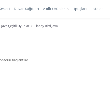
Sesleri
Duvar Kağıtları
Akıllı Ürünler
İpuçları
Listeler
Java Çeşitli Oyunlar
Flappy Bird Java
onsorlu bağlantılar