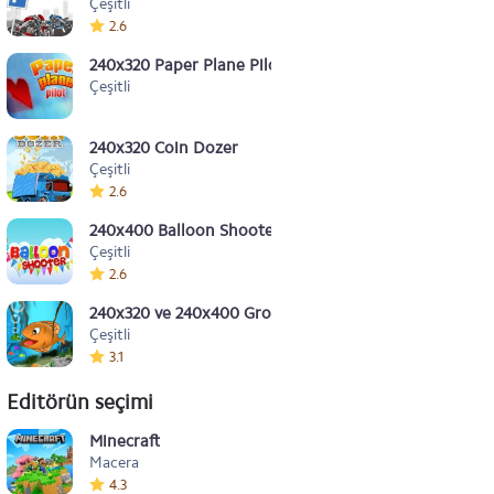
Çeşitli
2.6
240x320 Paper Plane Pilot
Çeşitli
240x320 Coin Dozer
Çeşitli
2.6
240x400 Balloon Shooter
Çeşitli
2.6
240x320 ve 240x400 Grow Fish
Çeşitli
3.1
Editörün seçimi
Minecraft
Macera
4.3