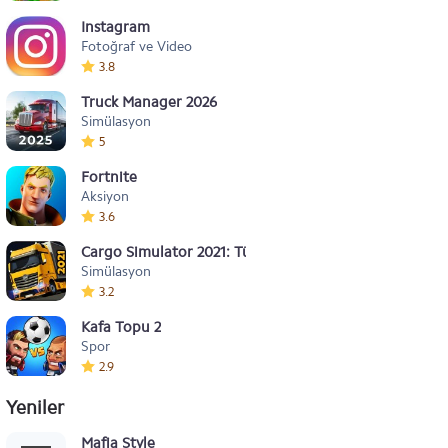
Instagram
Fotoğraf ve Video
3.8
Truck Manager 2026
Simülasyon
5
Fortnite
Aksiyon
3.6
Cargo Simulator 2021: Türkiye
Simülasyon
3.2
Kafa Topu 2
Spor
2.9
Yeniler
Mafia Style