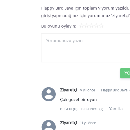
Flappy Bird Java için toplam 9 yorum yazıldı. 
girişi yapmadığınız için yorumunuz 'ziyaretçi
Bu oyunu oylayın:
Y
⋅
Ziyaretçi
9 yıl önce
Flappy Bird Java i
Çok güzel bir oyun
Yanıtla
BEĞEN (0)
BEĞENME (2)
Ziyaretçi
11 yıl önce