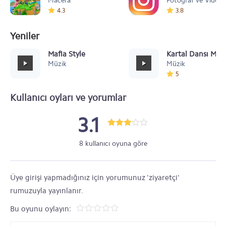
Macera
Fotoğraf ve Video
4.3
3.8
Yeniler
Mafia Style
Kartal Dansı Müz
Müzik
Müzik
5
Kullanıcı oyları ve yorumlar
3.1
8 kullanıcı oyuna göre
Üye girişi yapmadığınız için yorumunuz 'ziyaretçi'
rumuzuyla yayınlanır.
Bu oyunu oylayın: