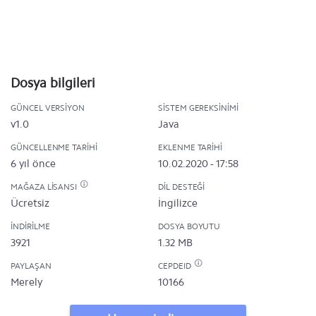
Dosya bilgileri
GÜNCEL VERSIYON
SISTEM GEREKSINIMI
v1.0
Java
GÜNCELLENME TARIHI
EKLENME TARIHI
6 yıl önce
10.02.2020 - 17:58
MAĞAZA LISANSI
DIL DESTEĞI
Ücretsiz
İngilizce
İNDIRILME
DOSYA BOYUTU
3921
1.32 MB
PAYLAŞAN
CEPDEID
Merely
10166