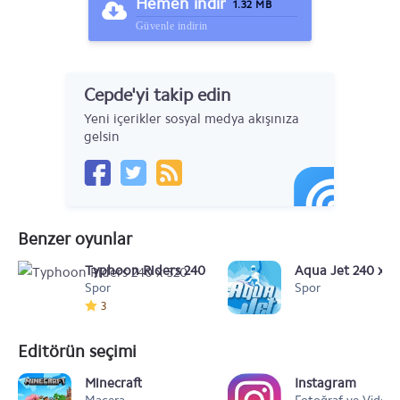
Hemen indir
1.32 MB
Güvenle indirin
Cepde'yi takip edin
Yeni içerikler sosyal medya akışınıza
gelsin
Benzer oyunlar
Typhoon Riders 240 x 320
Aqua Jet 240 x 3
Spor
Spor
3
Editörün seçimi
Minecraft
Instagram