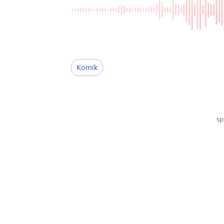
Komik
sp