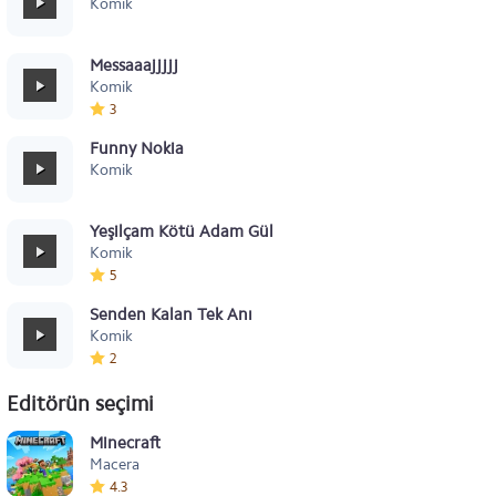
Komik
Messaaajjjjj
Komik
3
Funny Nokia
Komik
Yeşilçam Kötü Adam Gülüşü
Komik
5
Senden Kalan Tek Anı
Komik
2
Editörün seçimi
Minecraft
Macera
4.3