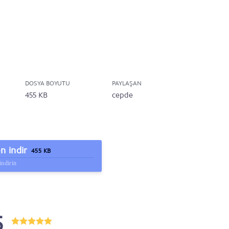
DOSYA BOYUTU
PAYLAŞAN
455 KB
cepde
 indir
455 KB
indirin
5