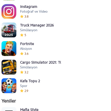
Instagram
Fotoğraf ve Video
3.8
Truck Manager 2026
Simülasyon
5
Fortnite
Aksiyon
3.6
Cargo Simulator 2021: Türkiye
Simülasyon
3.2
Kafa Topu 2
Spor
2.9
Yeniler
Mafia Style