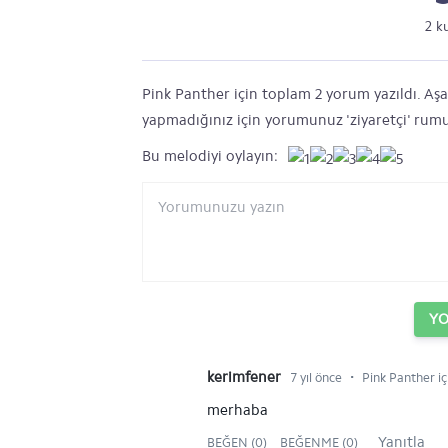
2 k
Pink Panther için toplam 2 yorum yazıldı. Aşağ
yapmadığınız için yorumunuz 'ziyaretçi' rumu
Bu melodiyi oylayın:
Y
⋅
kerimfener
7 yıl önce
Pink Panther iç
merhaba
Yanıtla
BEĞEN (0)
BEĞENME (0)