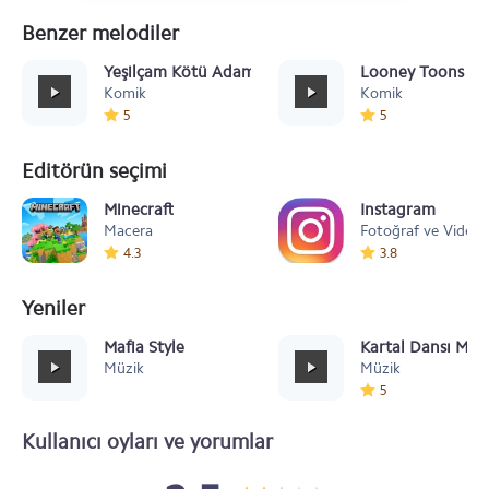
Benzer melodiler
Yeşilçam Kötü Adam Gülüşü
Looney Toons
Komik
Komik
5
5
Editörün seçimi
Minecraft
Instagram
Macera
Fotoğraf ve Video
4.3
3.8
Yeniler
Mafia Style
Kartal Dansı Müz
Müzik
Müzik
5
Kullanıcı oyları ve yorumlar