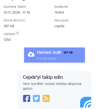
EKLENME TARIHI
İNDIRILME
10.11.2008 - 11:18
16404
DOSYA BOYUTU
PAYLAŞAN
387 KB
cepde
CEPDEID
1250
Hemen indir
387 KB
Güvenle indirin
Cepde'yi takip edin
Yeni içerikler sosyal medya akışınıza
gelsin