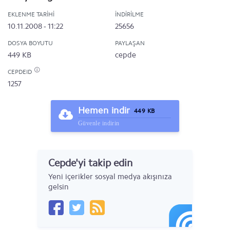
EKLENME TARIHI
İNDIRILME
10.11.2008 - 11:22
25656
DOSYA BOYUTU
PAYLAŞAN
449 KB
cepde
CEPDEID
1257
Hemen indir
449 KB
Güvenle indirin
Cepde'yi takip edin
Yeni içerikler sosyal medya akışınıza
gelsin