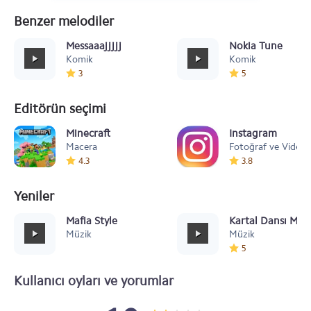
Benzer melodiler
Messaaajjjjj
Nokia Tune
Komik
Komik
3
5
Editörün seçimi
Minecraft
Instagram
Macera
Fotoğraf ve Video
4.3
3.8
Yeniler
Mafia Style
Kartal Dansı Müz
Müzik
Müzik
5
Kullanıcı oyları ve yorumlar