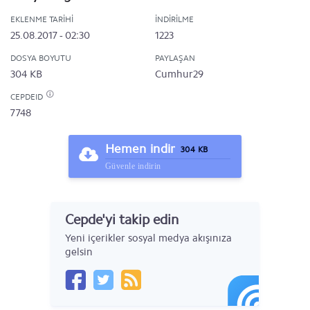
EKLENME TARIHI
İNDIRILME
25.08.2017 - 02:30
1223
DOSYA BOYUTU
PAYLAŞAN
304 KB
Cumhur29
CEPDEID
7748
Hemen indir
304 KB
Güvenle indirin
Cepde'yi takip edin
Yeni içerikler sosyal medya akışınıza
gelsin