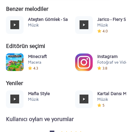
Benzer melodiler
Ateşten Gömlek - Sagopa Kajmer
Jarico - Fiery Sky
Müzik
Müzik
4.0
Editörün seçimi
Minecraft
Instagram
Macera
Fotoğraf ve Video
4.3
3.8
Yeniler
Mafia Style
Kartal Dansı Müz
Müzik
Müzik
5
Kullanıcı oyları ve yorumlar