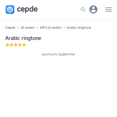
Cepde
Zil sesleri
MP3 zil sesleri
Arabic ringtone
Arabic ringtone
sponsorlu bağlantılar