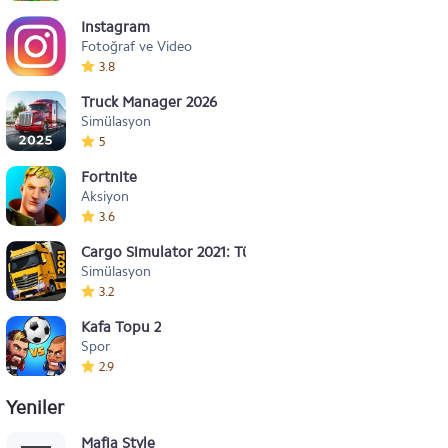
Instagram
Fotoğraf ve Video
3.8
Truck Manager 2026
Simülasyon
5
Fortnite
Aksiyon
3.6
Cargo Simulator 2021: Türkiye
Simülasyon
3.2
Kafa Topu 2
Spor
2.9
Yeniler
Mafia Style