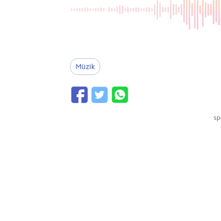
Müzik
sp