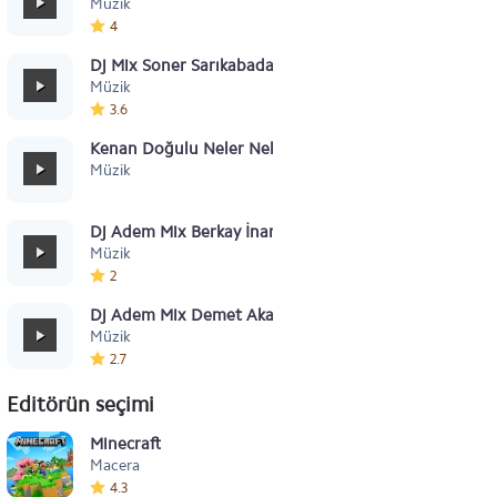
Müzik
4
Dj Mix Soner Sarıkabadayı Yarabandı Remix
Müzik
3.6
Kenan Doğulu Neler Neler
Müzik
Dj Adem Mix Berkay İnanırım
Müzik
2
Dj Adem Mix Demet Akalın İlahi Adalet
Müzik
2.7
Editörün seçimi
Minecraft
Macera
4.3