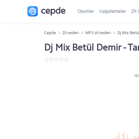
Oyunlar
Uygulamalar
Zil 
Cepde
Zil sesleri
MP3 zil sesleri
Dj Mix Betü
Dj Mix Betül Demir - Ta
sp