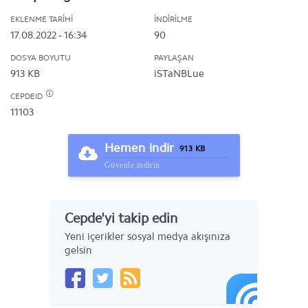
EKLENME TARIHI
İNDIRILME
17.08.2022 - 16:34
90
DOSYA BOYUTU
PAYLAŞAN
913 KB
iSTaNBLue
CEPDEID
11103
Hemen indir
913 KB
Güvenle indirin
Cepde'yi takip edin
Yeni içerikler sosyal medya akışınıza
gelsin