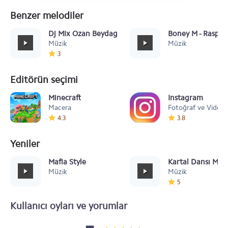
Benzer melodiler
Dj Mix Ozan Beydagi feat. Arif Akpinar - Farzet (Orig
Boney M - Rasput
Müzik
Müzik
3
Editörün seçimi
Minecraft
Instagram
Macera
Fotoğraf ve Video
4.3
3.8
Yeniler
Mafia Style
Kartal Dansı Müz
Müzik
Müzik
5
Kullanıcı oyları ve yorumlar