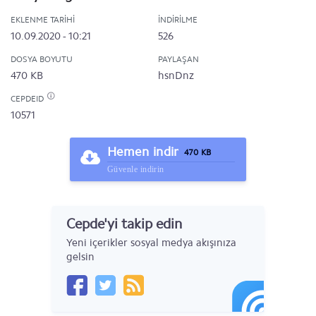
EKLENME TARIHI
İNDIRILME
10.09.2020 - 10:21
526
DOSYA BOYUTU
PAYLAŞAN
470 KB
hsnDnz
CEPDEID
10571
Hemen indir
470 KB
Güvenle indirin
Cepde'yi takip edin
Yeni içerikler sosyal medya akışınıza
gelsin