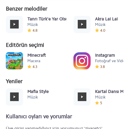
Benzer melodiler
Tanrı Türk'e Yar Olsun
Akra Lai Lai
Müzik
Müzik
4.8
4.0
Editörün seçimi
Minecraft
Instagram
Macera
Fotoğraf ve Video
4.3
3.8
Yeniler
Mafia Style
Kartal Dansı Müz
Müzik
Müzik
5
Kullanıcı oyları ve yorumlar
Üye girişi yapmadığınız için yorumunuz 'ziyaretçi'