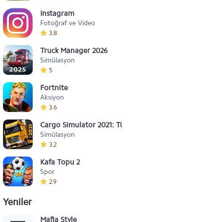
Instagram
Fotoğraf ve Video
3.8
Truck Manager 2026
Simülasyon
5
Fortnite
Aksiyon
3.6
Cargo Simulator 2021: Türkiye
Simülasyon
3.2
Kafa Topu 2
Spor
2.9
Yeniler
Mafia Style