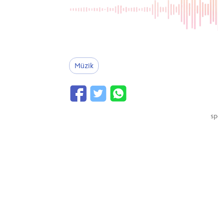
Müzik
sp