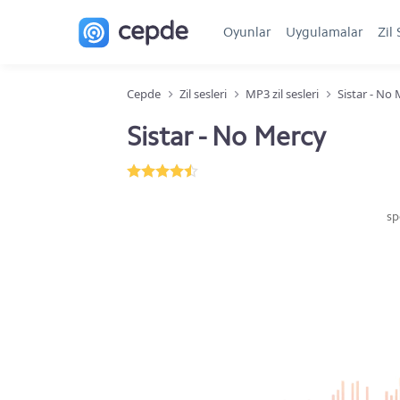
Oyunlar
Uygulamalar
Zil 
Cepde
Zil sesleri
MP3 zil sesleri
Sistar - No
Sistar - No Mercy
sp