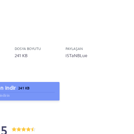
DOSYA BOYUTU
PAYLAŞAN
241 KB
iSTaNBLue
 indir
241 KB
indirin
.5