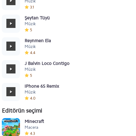
Müzik
3.1
Şeytan Tüyü
Müzik
5
Reynmen Ela
Müzik
4.4
J Balvin Loco Contigo
Müzik
5
iPhone 6S Remix
Müzik
4.0
Editörün seçimi
Minecraft
Macera
4.3