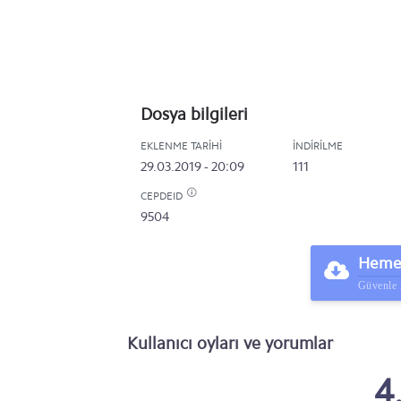
Dosya bilgileri
EKLENME TARIHI
İNDIRILME
29.03.2019 - 20:09
111
CEPDEID
9504
Hemen
Güvenle 
Kullanıcı oyları ve yorumlar
4