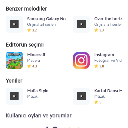
Benzer melodiler
Samsung Galaxy Note 3 Scampering Tone
Over the horizon
Orijinal zil sesleri
Orijinal zil sesleri
3.2
3.3
Editörün seçimi
Minecraft
Instagram
Macera
Fotoğraf ve Video
4.3
3.8
Yeniler
Mafia Style
Kartal Dansı Müz
Müzik
Müzik
5
Kullanıcı oyları ve yorumlar