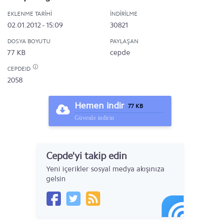
EKLENME TARIHI
İNDIRILME
02.01.2012 - 15:09
30821
DOSYA BOYUTU
PAYLAŞAN
77 KB
cepde
CEPDEID
2058
Hemen indir
77 KB
Güvenle indirin
Cepde'yi takip edin
Yeni içerikler sosyal medya akışınıza
gelsin