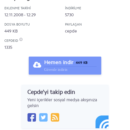
EKLENME TARIHI
İNDIRILME
12.11.2008 - 12:29
5730
DOSYA BOYUTU
PAYLAŞAN
449 KB
cepde
CEPDEID
1335
Hemen indir
449 KB
Güvenle indirin
Cepde'yi takip edin
Yeni içerikler sosyal medya akışınıza
gelsin