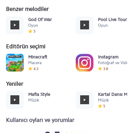
Benzer melodiler
God Of War
Pool Live Tour
Oyun
Oyun
5
Editörün seçimi
Minecraft
Instagram
Macera
Fotoğraf ve Video
4.3
3.8
Yeniler
Mafia Style
Kartal Dansı Müz
Müzik
Müzik
5
Kullanıcı oyları ve yorumlar