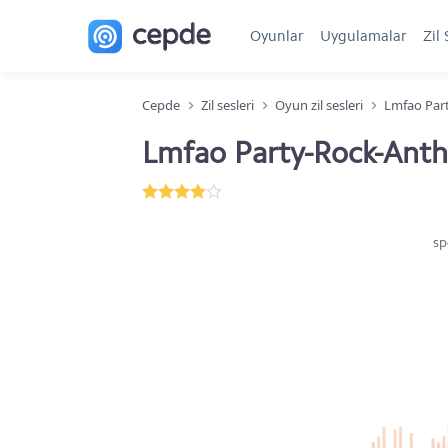
Oyunlar
Uygulamalar
Zil 
Cepde
Zil sesleri
Oyun zil sesleri
Lmfao Par
Lmfao Party-Rock-Ant
sp