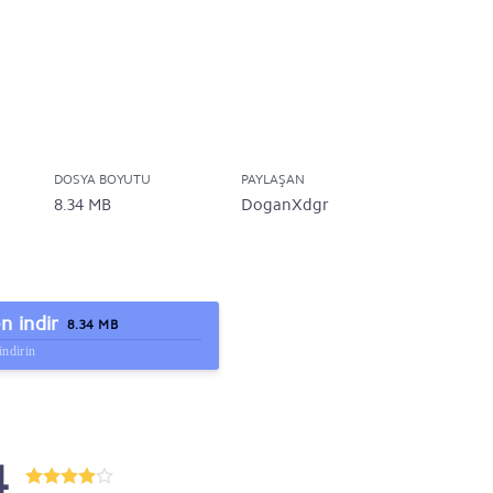
DOSYA BOYUTU
PAYLAŞAN
8.34 MB
DoganXdgr
 indir
8.34 MB
indirin
4