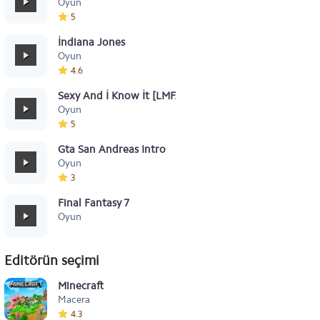
Oyun
5
İndiana Jones
Oyun
4.6
Sexy And İ Know İt [LMFAO]
Oyun
5
Gta San Andreas Intro
Oyun
3
Final Fantasy 7
Oyun
Editörün seçimi
Minecraft
Macera
4.3