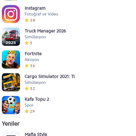
Instagram
Fotoğraf ve Video
3.8
Truck Manager 2026
Simülasyon
5
Fortnite
Aksiyon
3.6
Cargo Simulator 2021: Türkiye
Simülasyon
3.2
Kafa Topu 2
Spor
2.9
Yeniler
Mafia Style