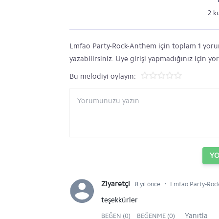
2 k
Lmfao Party-Rock-Anthem için toplam 1 yorum 
yazabilirsiniz. Üye girişi yapmadığınız için y
Bu melodiyi oylayın:
Y
⋅
Ziyaretçi
8 yıl önce
Lmfao Party-Rock
teşekkürler
Yanıtla
BEĞEN (0)
BEĞENME (0)