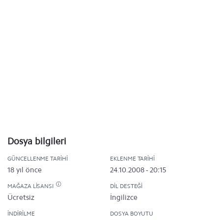
Dosya bilgileri
GÜNCELLENME TARIHI
EKLENME TARIHI
18 yıl önce
24.10.2008 - 20:15
MAĞAZA LISANSI
DIL DESTEĞI
Ücretsiz
İngilizce
İNDIRILME
DOSYA BOYUTU