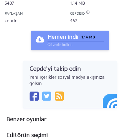
5487
1.14 MB
PAYLAŞAN
CEPDEID
cepde
462
Hemen indir
1.14 MB
Güvenle indirin
Cepde'yi takip edin
Yeni içerikler sosyal medya akışınıza
gelsin
Benzer oyunlar
Editörün seçimi