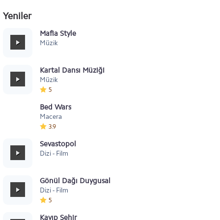
Yeniler
Mafia Style
Müzik
Kartal Dansı Müziği
Müzik
5
Bed Wars
Macera
3.9
Sevastopol
Dizi - Film
Gönül Dağı Duygusal
Dizi - Film
5
Kayıp Şehir