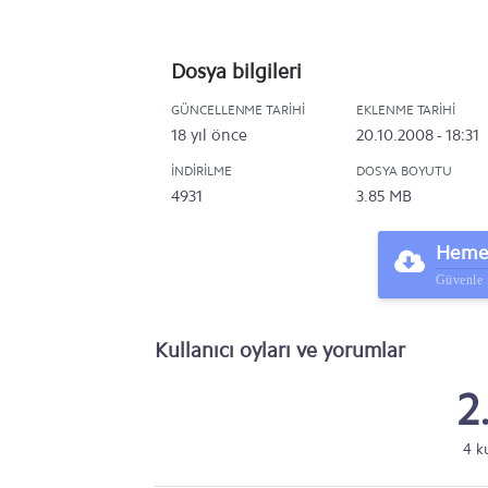
Dosya bilgileri
GÜNCELLENME TARIHI
EKLENME TARIHI
18 yıl önce
20.10.2008 - 18:31
İNDIRILME
DOSYA BOYUTU
4931
3.85 MB
Hemen
Güvenle 
Kullanıcı oyları ve yorumlar
2
4 k