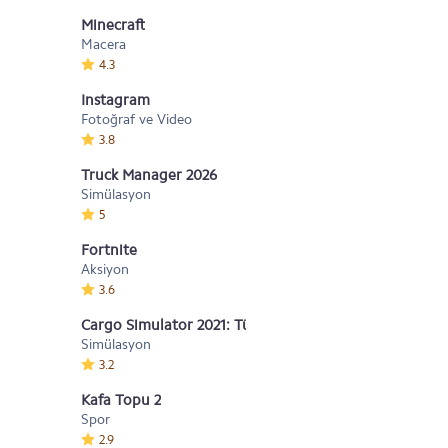
Minecraft
Macera
4.3
Instagram
Fotoğraf ve Video
3.8
Truck Manager 2026
Simülasyon
5
Fortnite
Aksiyon
3.6
Cargo Simulator 2021: Türkiye
Simülasyon
3.2
Kafa Topu 2
Spor
2.9