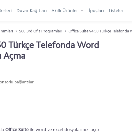
Sesleri
Duvar Kağıtları
Akıllı Ürünler
İpuçları
Listeler
gramları
S60 3rd Ofis Programları
Office Suite v4.50 Türkçe Telefonda
.50 Türkçe Telefonda Word
nı Açma
onsorlu bağlantılar
zda
Office Suite
ile word ve excel dosyalarınızı açıp