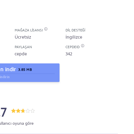
MAĞAZA LISANSI
DIL DESTEĞI
Ücretsiz
İngilizce
PAYLAŞAN
CEPDEID
cepde
342
 indir
3.85 MB
indirin
.7
ullanıcı oyuna göre