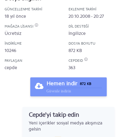
GÜNCELLENME TARIHI
EKLENME TARIHI
18 yıl önce
20.10.2008 - 20:27
MAĞAZA LISANSI
DIL DESTEĞI
Ücretsiz
İngilizce
İNDIRILME
DOSYA BOYUTU
10246
872 KB
PAYLAŞAN
CEPDEID
cepde
363
Hemen indir
872 KB
Güvenle indirin
Cepde'yi takip edin
Yeni içerikler sosyal medya akışınıza
gelsin