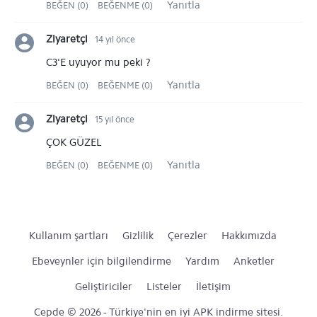
Yanıtla
BEĞEN (0)
BEĞENME (0)
Ziyaretçi
14 yıl önce
C3'E uyuyor mu peki ?
Yanıtla
BEĞEN (0)
BEĞENME (0)
Ziyaretçi
15 yıl önce
ÇOK GÜZEL
Yanıtla
BEĞEN (0)
BEĞENME (0)
Kullanım şartları
Gizlilik
Çerezler
Hakkımızda
Ebeveynler için bilgilendirme
Yardım
Anketler
Geliştiriciler
Listeler
İletişim
Cepde © 2026 - Türkiye'nin en iyi APK indirme sitesi.