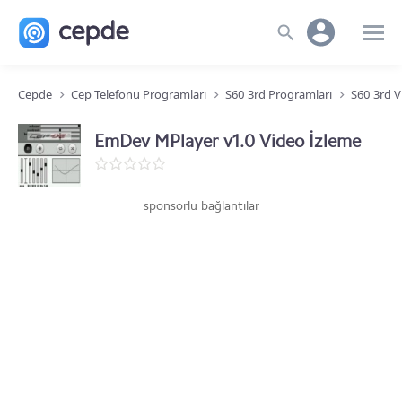
Cepde
Cep Telefonu Programları
S60 3rd Programları
S60 3rd V
EmDev MPlayer v1.0 Video İzleme
sponsorlu bağlantılar