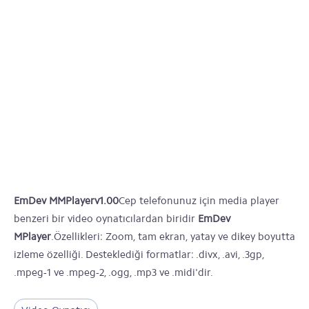
EmDev MMPlayerv1.00
Cep telefonunuz için media player
benzeri bir video oynatıcılardan biridir
EmDev
MPlayer
.Özellikleri: Zoom, tam ekran, yatay ve dikey boyutta
izleme özelliği. Desteklediği formatlar: .divx, .avi, .3gp,
.mpeg-1 ve .mpeg-2, .ogg, .mp3 ve .midi'dir.