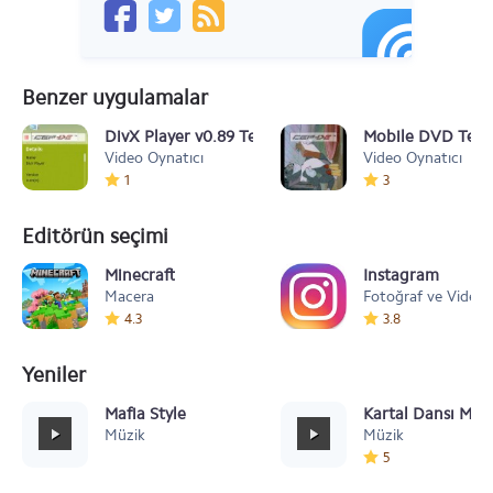
Benzer uygulamalar
DivX Player v0.89 Telefonda DİVX Formatında Video
Mobile DVD Tele
Video Oynatıcı
Video Oynatıcı
1
3
Editörün seçimi
Minecraft
Instagram
Macera
Fotoğraf ve Video
4.3
3.8
Yeniler
Mafia Style
Kartal Dansı Müz
Müzik
Müzik
5