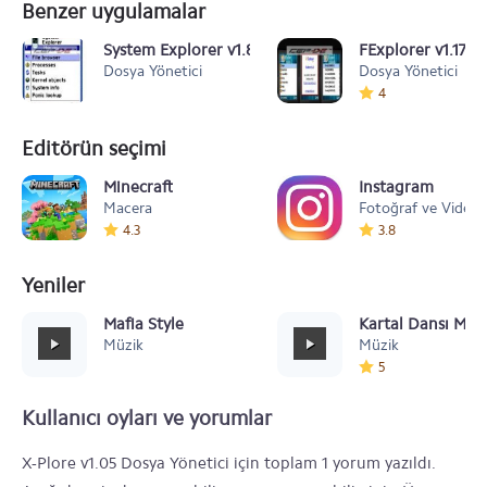
Benzer uygulamalar
System Explorer v1.80
FExplorer v1.17
Dosya Yönetici
Dosya Yönetici
4
Editörün seçimi
Minecraft
Instagram
Macera
Fotoğraf ve Video
4.3
3.8
Yeniler
Mafia Style
Kartal Dansı Müz
Müzik
Müzik
5
Kullanıcı oyları ve yorumlar
X-Plore v1.05 Dosya Yönetici için toplam 1 yorum yazıldı.