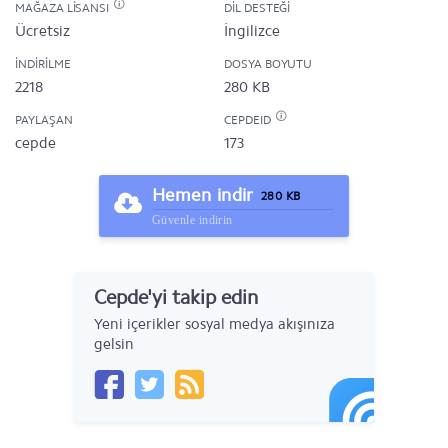
MAĞAZA LISANSI
DIL DESTEĞI
Ücretsiz
İngilizce
İNDIRILME
DOSYA BOYUTU
2218
280 KB
PAYLAŞAN
CEPDEID
cepde
173
Hemen indir
280 KB
Güvenle indirin
Cepde'yi takip edin
Yeni içerikler sosyal medya akışınıza
gelsin