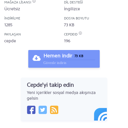
MAĞAZA LISANSI
DIL DESTEĞI
Ücretsiz
İngilizce
İNDIRILME
DOSYA BOYUTU
1285
73 KB
PAYLAŞAN
CEPDEID
cepde
196
Hemen indir
73 KB
Güvenle indirin
Cepde'yi takip edin
Yeni içerikler sosyal medya akışınıza
gelsin