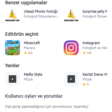
Benzer uygulamalar
Ulead Photo Fotoğraflara Çerçeve Ekleme
Surprise jelly Fo
Fotoğraf Düzenleme ve Görüntüleme
Fotoğraf Düzenle
Editörün seçimi
Minecraft
Instagram
Macera
Fotoğraf ve Video
4.3
3.8
Yeniler
Mafia Style
Kartal Dansı Müz
Müzik
Müzik
5
Kullanıcı oyları ve yorumlar
Üye girişi yapmadığınız için yorumunuz 'ziyaretçi'