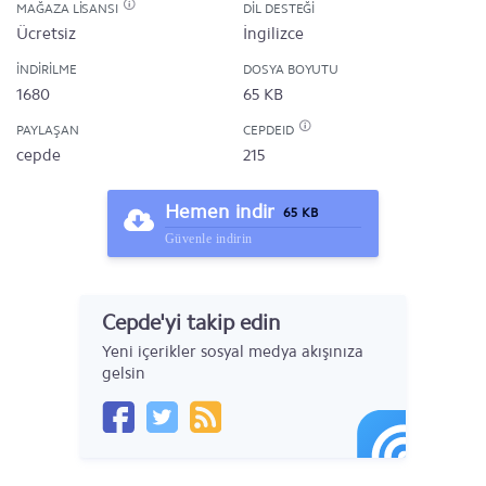
MAĞAZA LISANSI
DIL DESTEĞI
Ücretsiz
İngilizce
İNDIRILME
DOSYA BOYUTU
1680
65 KB
PAYLAŞAN
CEPDEID
cepde
215
Hemen indir
65 KB
Güvenle indirin
Cepde'yi takip edin
Yeni içerikler sosyal medya akışınıza
gelsin