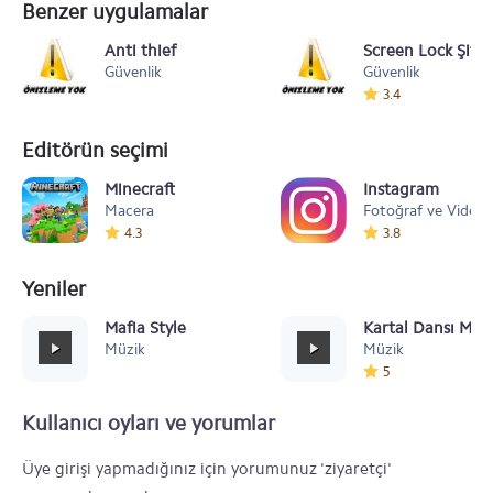
Benzer uygulamalar
Anti thief
Screen Lock Şifrel
Güvenlik
Güvenlik
3.4
Editörün seçimi
Minecraft
Instagram
Macera
Fotoğraf ve Video
4.3
3.8
Yeniler
Mafia Style
Kartal Dansı Müz
Müzik
Müzik
5
Kullanıcı oyları ve yorumlar
Üye girişi yapmadığınız için yorumunuz 'ziyaretçi'