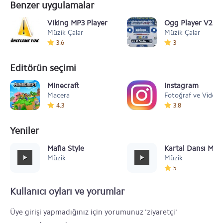
Benzer uygulamalar
Viking MP3 Player
Ogg Player V2.1.7
Müzik Çalar
Müzik Çalar
3.6
3
Editörün seçimi
Minecraft
Instagram
Macera
Fotoğraf ve Video
4.3
3.8
Yeniler
Mafia Style
Kartal Dansı Müz
Müzik
Müzik
5
Kullanıcı oyları ve yorumlar
Üye girişi yapmadığınız için yorumunuz 'ziyaretçi'