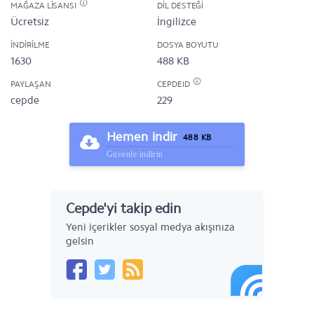
MAĞAZA LISANSI
DIL DESTEĞI
Ücretsiz
İngilizce
İNDIRILME
DOSYA BOYUTU
1630
488 KB
PAYLAŞAN
CEPDEID
cepde
229
Hemen indir
488 KB
Güvenle indirin
Cepde'yi takip edin
Yeni içerikler sosyal medya akışınıza
gelsin