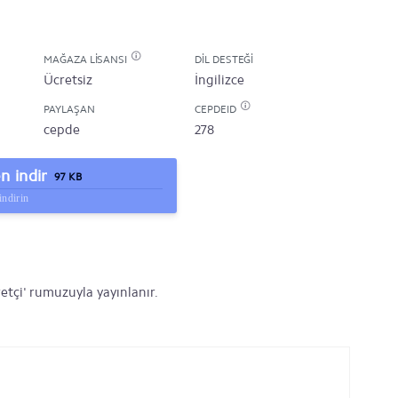
MAĞAZA LISANSI
DIL DESTEĞI
Ücretsiz
İngilizce
PAYLAŞAN
CEPDEID
cepde
278
 indir
97 KB
indirin
etçi' rumuzuyla yayınlanır.