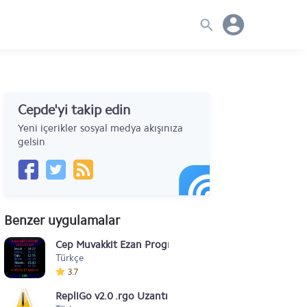
Cepde'yi takip edin
Yeni içerikler sosyal medya akışınıza
gelsin
Benzer uygulamalar
Cep Muvakkit Ezan Programı
Türkçe
3.7
RepliGo v2.0 .rgo Uzantılı e-kitap Okuma