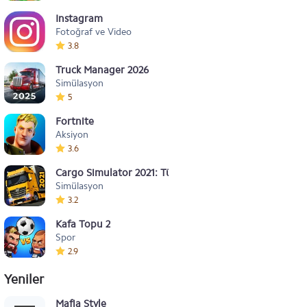
Instagram
Fotoğraf ve Video
3.8
Truck Manager 2026
Simülasyon
5
Fortnite
Aksiyon
3.6
Cargo Simulator 2021: Türkiye
Simülasyon
3.2
Kafa Topu 2
Spor
2.9
Yeniler
Mafia Style