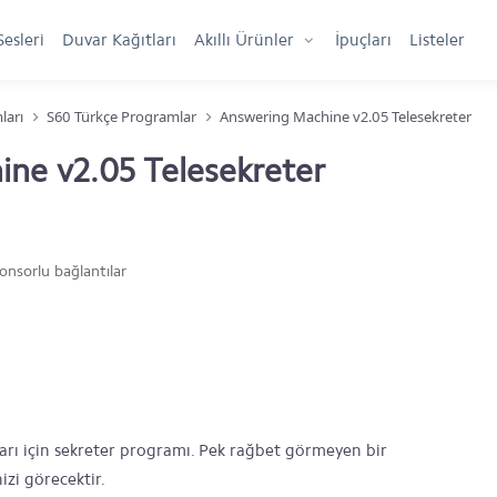
Sesleri
Duvar Kağıtları
Akıllı Ürünler
İpuçları
Listeler
ları
S60 Türkçe Programlar
Answering Machine v2.05 Telesekreter
ne v2.05 Telesekreter
onsorlu bağlantılar
arı için sekreter programı. Pek rağbet görmeyen bir
zi görecektir.