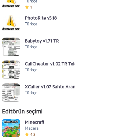
Türkçe
1
PhotoRite v5.18
Türkçe
Babytoy v1.71 TR
Türkçe
CallCheater v1.02 TR Telefonda Konuşurken Karşı Tara
Türkçe
XCaller v1.07 Sahte Arama
Türkçe
Editörün seçimi
Minecraft
Macera
4.3