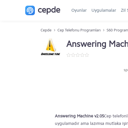
Oyunlar
Uygulamalar
Zil 
Cepde
Cep Telefonu Programları
S60 Program
Answering Machi
sp
Answering Machine v2.05
Cep telefonl
uygulamadır ama lazımsa mutlaka işini