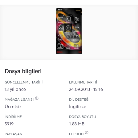
Dosya bilgileri
GÜNCELLENME TARIHI
EKLENME TARIHI
13 yıl önce
24.09.2013 - 15:16
MAĞAZA LISANSI
DIL DESTEĞI
Ücretsiz
İngilizce
İNDIRILME
DOSYA BOYUTU
5919
1.83 MB
PAYLAŞAN
CEPDEID