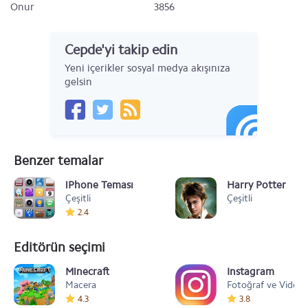
Onur
3856
Cepde'yi takip edin
Yeni içerikler sosyal medya akışınıza
gelsin
Benzer temalar
iPhone Teması
Harry Potter
Çeşitli
Çeşitli
2.4
Editörün seçimi
Minecraft
Instagram
Macera
Fotoğraf ve Video
4.3
3.8