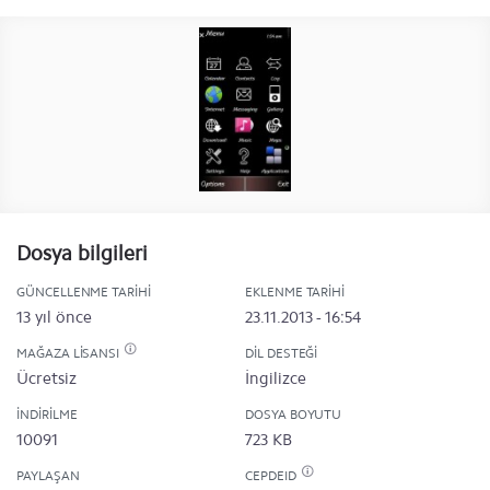
Dosya bilgileri
GÜNCELLENME TARIHI
EKLENME TARIHI
13 yıl önce
23.11.2013 - 16:54
MAĞAZA LISANSI
DIL DESTEĞI
Ücretsiz
İngilizce
İNDIRILME
DOSYA BOYUTU
10091
723 KB
PAYLAŞAN
CEPDEID