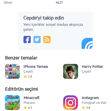
Onur
4621
Cepde'yi takip edin
Yeni içerikler sosyal medya akışınıza
gelsin
Benzer temalar
iPhone Teması
Harry Potter
Çeşitli
Çeşitli
2.4
Editörün seçimi
Minecraft
Instagram
Macera
Fotoğraf ve Video
4.3
3.8