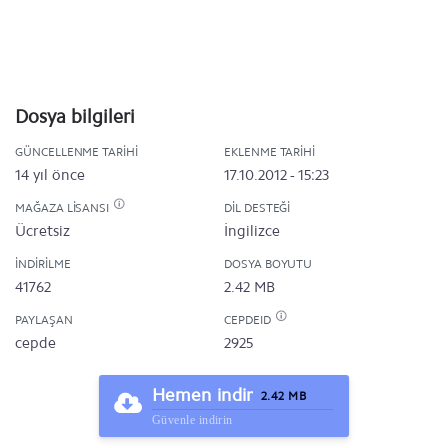
Dosya bilgileri
GÜNCELLENME TARIHI
EKLENME TARIHI
14 yıl önce
17.10.2012 - 15:23
MAĞAZA LISANSI
DIL DESTEĞI
Ücretsiz
İngilizce
İNDIRILME
DOSYA BOYUTU
41762
2.42 MB
PAYLAŞAN
CEPDEID
cepde
2925
Hemen indir
2.42 MB
Güvenle indirin