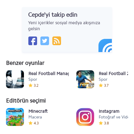
Cepde'yi takip edin
Yeni içerikler sosyal medya akışınıza
gelsin
Benzer oyunlar
Real Football Manager 2013 v1.13
Real Football 201
Spor
Spor
3.2
3.7
Editörün seçimi
Minecraft
Instagram
Macera
Fotoğraf ve Video
4.3
3.8