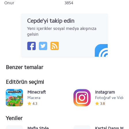
Onur
3854
Cepde'yi takip edin
Yeni içerikler sosyal medya akışınıza
gelsin
Benzer temalar
Editörün seçimi
Minecraft
Instagram
Macera
Fotoğraf ve Video
4.3
3.8
Yeniler
Mafia Style
Kartal Dansı Müz