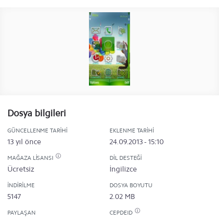
Dosya bilgileri
GÜNCELLENME TARIHI
EKLENME TARIHI
13 yıl önce
24.09.2013 - 15:10
MAĞAZA LISANSI
DIL DESTEĞI
Ücretsiz
İngilizce
İNDIRILME
DOSYA BOYUTU
5147
2.02 MB
PAYLAŞAN
CEPDEID