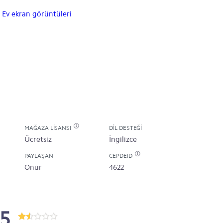
MAĞAZA LISANSI
DIL DESTEĞI
Ücretsiz
İngilizce
PAYLAŞAN
CEPDEID
Onur
4622
.5