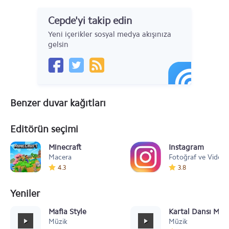
Cepde'yi takip edin
Yeni içerikler sosyal medya akışınıza
gelsin
Benzer duvar kağıtları
Editörün seçimi
Minecraft
Instagram
Macera
Fotoğraf ve Video
4.3
3.8
Yeniler
Mafia Style
Kartal Dansı Müz
Müzik
Müzik