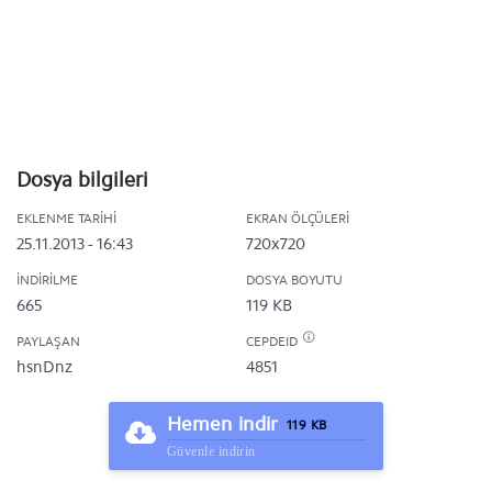
Dosya bilgileri
EKLENME TARIHI
EKRAN ÖLÇÜLERI
25.11.2013 - 16:43
720x720
İNDIRILME
DOSYA BOYUTU
665
119 KB
PAYLAŞAN
CEPDEID
hsnDnz
4851
Hemen indir
119 KB
Güvenle indirin