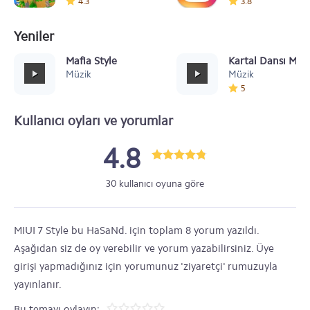
4.3
3.8
Yeniler
Mafia Style
Kartal Dansı Müz
Müzik
Müzik
5
Kullanıcı oyları ve yorumlar
4.8
30 kullanıcı oyuna göre
MIUI 7 Style bu HaSaNd. için toplam 8 yorum yazıldı.
Aşağıdan siz de oy verebilir ve yorum yazabilirsiniz. Üye
girişi yapmadığınız için yorumunuz 'ziyaretçi' rumuzuyla
yayınlanır.
Bu temayı oylayın: