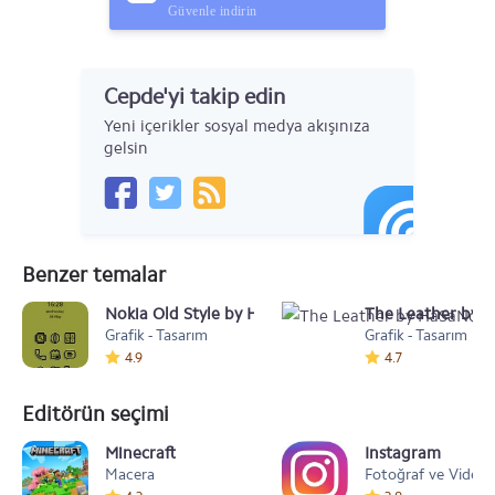
Güvenle indirin
Cepde'yi takip edin
Yeni içerikler sosyal medya akışınıza
gelsin
Benzer temalar
Nokia Old Style by HaSaNd
The Leather by 
Grafik - Tasarım
Grafik - Tasarım
4.9
4.7
Editörün seçimi
Minecraft
Instagram
Macera
Fotoğraf ve Video