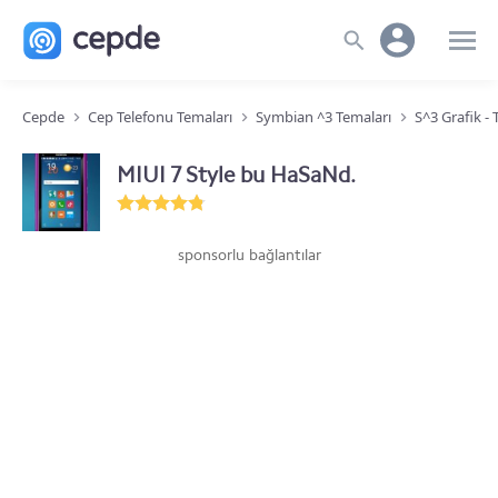
Cepde
Cep Telefonu Temaları
Symbian ^3 Temaları
S^3 Grafik -
MIUI 7 Style bu HaSaNd.
sponsorlu bağlantılar