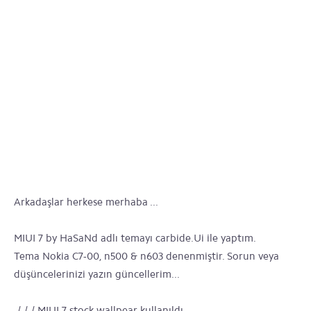
Arkadaşlar herkese merhaba ...
MIUI 7 by HaSaNd adlı temayı carbide.Ui ile yaptım.
Tema Nokia C7-00, n500 & n603 denenmiştir. Sorun veya
düşüncelerinizi yazın güncellerim...
√√√ MIUI 7 stock wallpear kullanıldı.