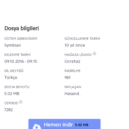
Dosya bilgileri
SISTEM GEREKSINIMI
GÜNCELLENME TARIHI
Symbian
10 yıl önce
EKLENME TARIHI
MAĞAZA LISANSI
09.10.2016 - 09:15
Ücretsiz
DIL DESTEĞI
İNDIRILME
Türkçe
961
DOSYA BOYUTU
PAYLAŞAN
5.02 MB
Hasand.
CEPDEID
7282
Hemen indir
5.02 MB