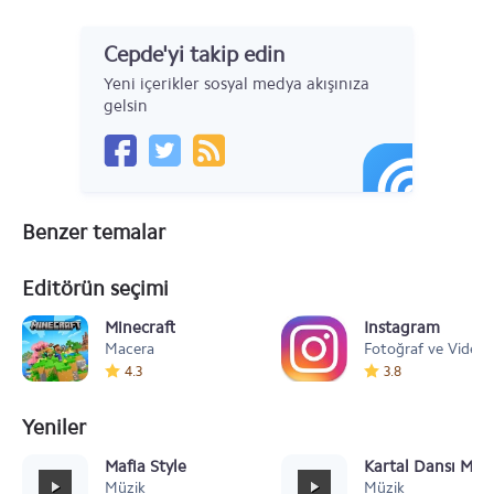
Cepde'yi takip edin
Yeni içerikler sosyal medya akışınıza
gelsin
Benzer temalar
Editörün seçimi
Minecraft
Instagram
Macera
Fotoğraf ve Video
4.3
3.8
Yeniler
Mafia Style
Kartal Dansı Müz
Müzik
Müzik