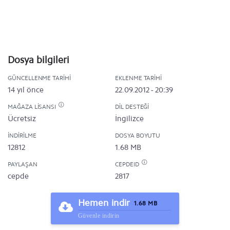
Dosya bilgileri
GÜNCELLENME TARIHI
EKLENME TARIHI
14 yıl önce
22.09.2012 - 20:39
MAĞAZA LISANSI
DIL DESTEĞI
Ücretsiz
İngilizce
İNDIRILME
DOSYA BOYUTU
12812
1.68 MB
PAYLAŞAN
CEPDEID
cepde
2817
Hemen indir
1.68 MB
Güvenle indirin